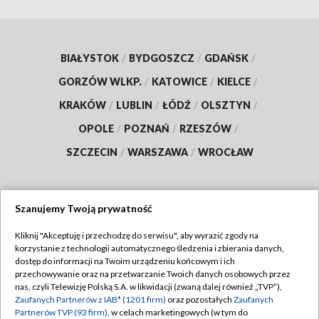
BIAŁYSTOK
/
BYDGOSZCZ
/
GDAŃSK
/
GORZÓW WLKP.
/
KATOWICE
/
KIELCE
/
KRAKÓW
/
LUBLIN
/
ŁÓDŹ
/
OLSZTYN
/
OPOLE
/
POZNAŃ
/
RZESZÓW
/
SZCZECIN
/
WARSZAWA
/
WROCŁAW
Szanujemy Twoją prywatność
Dołącz do nas:
Kliknij "Akceptuję i przechodzę do serwisu", aby wyrazić zgody na
korzystanie z technologii automatycznego śledzenia i zbierania danych,
TVP
dostęp do informacji na Twoim urządzeniu końcowym i ich
Abonament TVP
przechowywanie oraz na przetwarzanie Twoich danych osobowych przez
Regulamin TVP
nas, czyli Telewizję Polską S.A. w likwidacji (zwaną dalej również „TVP”),
Emisja w TVP
Polityka prywatności
Zaufanych Partnerów z IAB* (1201 firm)
oraz pozostałych
Zaufanych
Partnerów TVP (93 firm)
, w celach marketingowych (w tym do