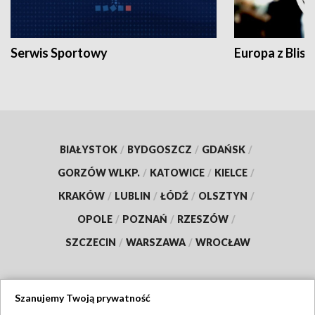
Serwis Sportowy
Europa z Blisk
BIAŁYSTOK
/
BYDGOSZCZ
/
GDAŃSK
/
GORZÓW WLKP.
/
KATOWICE
/
KIELCE
/
KRAKÓW
/
LUBLIN
/
ŁÓDŹ
/
OLSZTYN
/
OPOLE
/
POZNAŃ
/
RZESZÓW
/
SZCZECIN
/
WARSZAWA
/
WROCŁAW
Szanujemy Twoją prywatność
Dołącz do nas: