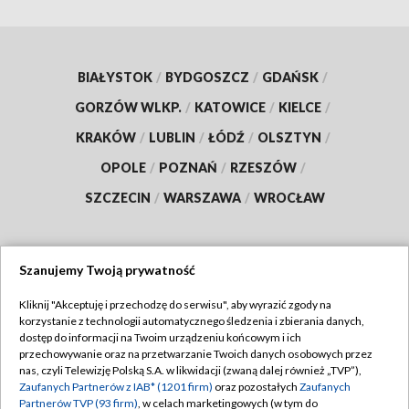
BIAŁYSTOK
/
BYDGOSZCZ
/
GDAŃSK
/
GORZÓW WLKP.
/
KATOWICE
/
KIELCE
/
KRAKÓW
/
LUBLIN
/
ŁÓDŹ
/
OLSZTYN
/
OPOLE
/
POZNAŃ
/
RZESZÓW
/
SZCZECIN
/
WARSZAWA
/
WROCŁAW
Szanujemy Twoją prywatność
Dołącz do nas:
Kliknij "Akceptuję i przechodzę do serwisu", aby wyrazić zgody na
korzystanie z technologii automatycznego śledzenia i zbierania danych,
TVP
dostęp do informacji na Twoim urządzeniu końcowym i ich
Abonament TVP
przechowywanie oraz na przetwarzanie Twoich danych osobowych przez
Regulamin TVP
nas, czyli Telewizję Polską S.A. w likwidacji (zwaną dalej również „TVP”),
Emisja w TVP
Polityka prywatności
Zaufanych Partnerów z IAB* (1201 firm)
oraz pozostałych
Zaufanych
Partnerów TVP (93 firm)
, w celach marketingowych (w tym do