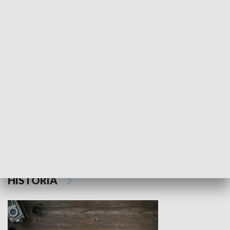
NAUKA I EDUKACJA
Z indeksem w ręku
Droga po suk
HISTORIA