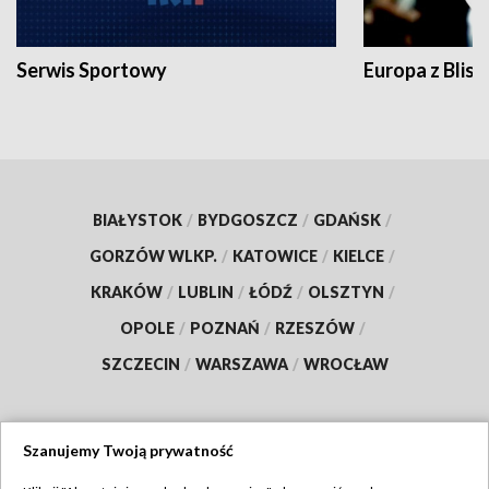
Serwis Sportowy
Europa z Blisk
BIAŁYSTOK
/
BYDGOSZCZ
/
GDAŃSK
/
GORZÓW WLKP.
/
KATOWICE
/
KIELCE
/
KRAKÓW
/
LUBLIN
/
ŁÓDŹ
/
OLSZTYN
/
OPOLE
/
POZNAŃ
/
RZESZÓW
/
SZCZECIN
/
WARSZAWA
/
WROCŁAW
Szanujemy Twoją prywatność
Dołącz do nas: