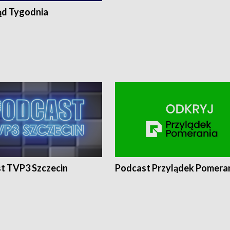
ąd Tygodnia
t TVP3 Szczecin
Podcast Przylądek Pomera