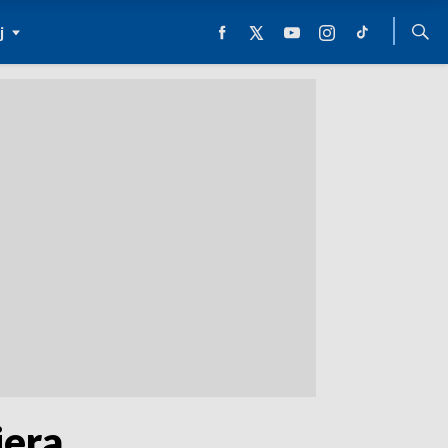
j
iera