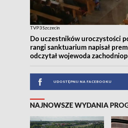
TVP3 Szczecin
Do uczestników uroczystości po
rangi sanktuarium napisał prem
odczytał wojewoda zachodniop
UDOSTĘPNIJ NA FACEBOOKU
NAJNOWSZE WYDANIA PR