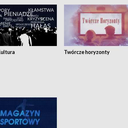
Kultura
Twórcze horyzonty