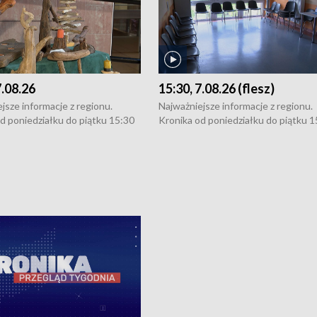
7.08.26
15:30, 7.08.26 (flesz)
jsze informacje z regionu.
Najważniejsze informacje z regionu.
d poniedziałku do piątku 15:30
Kronika od poniedziałku do piątku 1
16:30 (+ rozmowa), 18:30, 21:30.
(flesz), 16:30 (+ rozmowa), 18:30, 21
y i święta 15:30 i 16:30
W weekendy i święta 15:30 i 16:30
8:30 i 21:30. Dziennikarze czekają
(flesz), 18:30 i 21:30. Dziennikarze c
a zgłoszenia: Szczecin - tel. 91-
na Państwa zgłoszenia: Szczecin - te
0, Koszalin - tel. 94-34-50-054,
4 8-10-400, Koszalin - tel. 94-34-50
ronika@tvp.pl.
e-mail: kronika@tvp.pl.