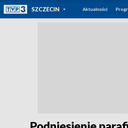
POWRÓT DO
SZCZECIN
Aktualności
Prog
TVP REGIONY
Podniesienie paraf