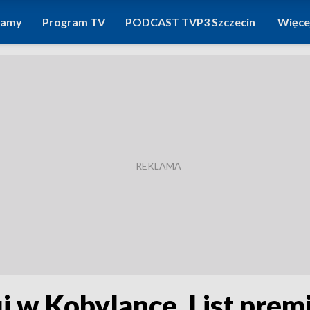
ramy
Program TV
PODCAST TVP3 Szczecin
Więce
ii w Kobylance. List prem