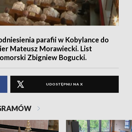
dniesienia parafii w Kobylance do
ier Mateusz Morawiecki. List
omorski Zbigniew Bogucki.
UDOSTĘPNIJ NA X
OGRAMÓW