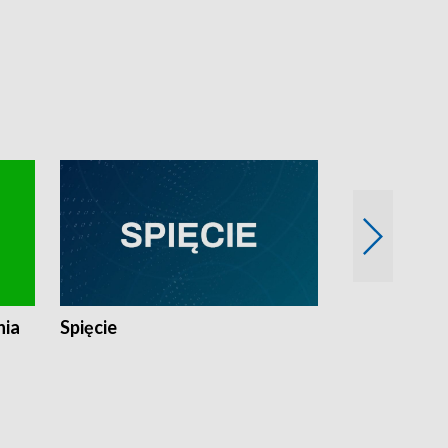
nia
Spięcie
Niedziałkow