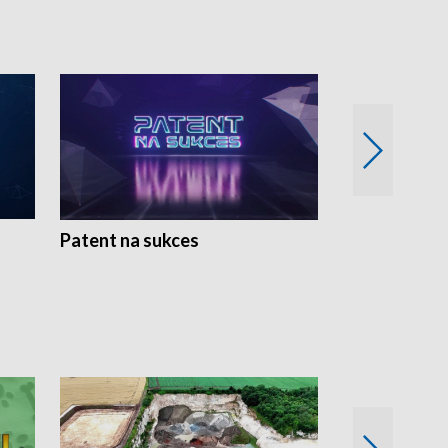
Patent na sukces
Rolnictwo w 