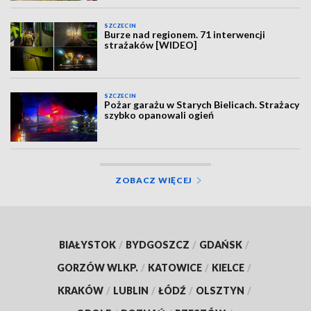
SZCZECIN
Burze nad regionem. 71 interwencji
strażaków [WIDEO]
SZCZECIN
Pożar garażu w Starych Bielicach. Strażacy
szybko opanowali ogień
ZOBACZ WIĘCEJ
BIAŁYSTOK
/
BYDGOSZCZ
/
GDAŃSK
/
GORZÓW WLKP.
/
KATOWICE
/
KIELCE
/
KRAKÓW
/
LUBLIN
/
ŁÓDŹ
/
OLSZTYN
/