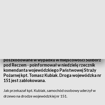
fot. arch. TVP3 Szczecin
Cztery osoby - w tym dwoje dzieci - zostały
poszkodowane w wypadku w miejscowości Sulibórz
pod Reczem - poinformował w niedzielę rzecznik
komendanta wojewódzkiego Państwowej Straży
Pożarnej kpt. Tomasz Kubiak. Droga wojewódzka nr
151 jest zablokowana.
Jak przekazał kpt. Kubiak, samochód osobowy uderzył w
drzewo na drodze wojewódzkiej nr 151.