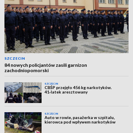
SZCZECIN
84 nowych policjantów zasili garnizon
zachodniopomorski
SZCZECIN
CBŚP przejęło 456 kg narkotyków.
41‑latek aresztowany
SZCZECIN
Auto w rowie, pasażerka w szpitalu,
kierowca pod wpływem narkotyków