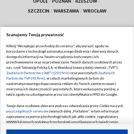
OPOLE
/
POZNAŃ
/
RZESZÓW
/
SZCZECIN
/
WARSZAWA
/
WROCŁAW
Szanujemy Twoją prywatność
Dołącz do nas:
Kliknij "Akceptuję i przechodzę do serwisu", aby wyrazić zgody na
korzystanie z technologii automatycznego śledzenia i zbierania danych,
TVP
dostęp do informacji na Twoim urządzeniu końcowym i ich
Abonament TVP
przechowywanie oraz na przetwarzanie Twoich danych osobowych przez
Regulamin TVP
nas, czyli Telewizję Polską S.A. w likwidacji (zwaną dalej również „TVP”),
Emisja w TVP
Polityka prywatności
Zaufanych Partnerów z IAB* (1201 firm)
oraz pozostałych
Zaufanych
Partnerów TVP (93 firm)
, w celach marketingowych (w tym do
Centrum informacji TVP
Moje zgody
zautomatyzowanego dopasowania reklam do Twoich zainteresowań i
mierzenia ich skuteczności) i pozostałych, które wskazujemy poniżej, a
Naziemna Telewizja Cyfrowa
Pomoc
także zgody na udostępnianie przez nas identyfikatora PPID do Google.
Sklep TVP
Biuro reklamy
Twoje dane osobowe zbierane podczas odwiedzania przez Ciebie naszych
Rada Programowa
Kontakt
poszczególnych serwisów
zwanych dalej „Portalem”, w tym informacje
zapisywane za pomocą technologii takich jak: pliki cookie, sygnalizatory
System NOS
WWW lub innych podobnych technologii umożliwiających świadczenie
dopasowanych i bezpiecznych usług, personalizację treści oraz reklam,
Informacje o nadawcy
Kanały
udostępnianie funkcji mediów społecznościowych oraz analizowanie