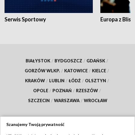
Serwis Sportowy
Europa z Blisk
BIAŁYSTOK
/
BYDGOSZCZ
/
GDAŃSK
/
GORZÓW WLKP.
/
KATOWICE
/
KIELCE
/
KRAKÓW
/
LUBLIN
/
ŁÓDŹ
/
OLSZTYN
/
OPOLE
/
POZNAŃ
/
RZESZÓW
/
SZCZECIN
/
WARSZAWA
/
WROCŁAW
Szanujemy Twoją prywatność
Dołącz do nas: