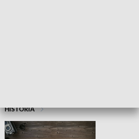
NAUKA I EDUKACJA
Z indeksem w ręku
Droga po suk
HISTORIA