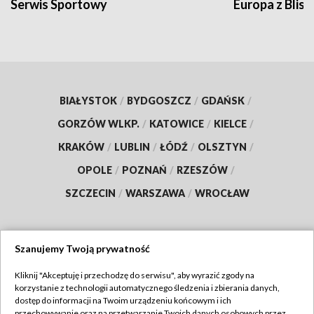
Serwis Sportowy
Europa z Blisk
BIAŁYSTOK
/
BYDGOSZCZ
/
GDAŃSK
/
GORZÓW WLKP.
/
KATOWICE
/
KIELCE
/
KRAKÓW
/
LUBLIN
/
ŁÓDŹ
/
OLSZTYN
/
OPOLE
/
POZNAŃ
/
RZESZÓW
/
SZCZECIN
/
WARSZAWA
/
WROCŁAW
Szanujemy Twoją prywatność
Dołącz do nas:
Kliknij "Akceptuję i przechodzę do serwisu", aby wyrazić zgody na
korzystanie z technologii automatycznego śledzenia i zbierania danych,
TVP
dostęp do informacji na Twoim urządzeniu końcowym i ich
Abonament TVP
przechowywanie oraz na przetwarzanie Twoich danych osobowych przez