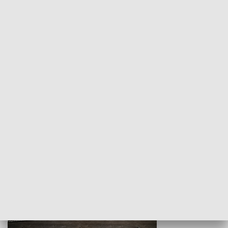
Z indeksem w ręku
Droga po suk
HISTORIA