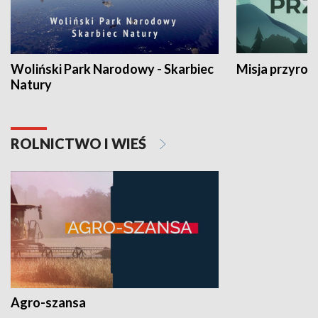
Woliński Park Narodowy - Skarbiec
Misja przyrod
Natury
ROLNICTWO I WIEŚ
Agro-szansa