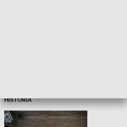
NAUKA I EDUKACJA
Z indeksem w ręku
Droga po suk
HISTORIA