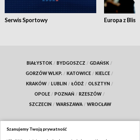
Serwis Sportowy
Europa z Blisk
BIAŁYSTOK
/
BYDGOSZCZ
/
GDAŃSK
/
GORZÓW WLKP.
/
KATOWICE
/
KIELCE
/
KRAKÓW
/
LUBLIN
/
ŁÓDŹ
/
OLSZTYN
/
OPOLE
/
POZNAŃ
/
RZESZÓW
/
SZCZECIN
/
WARSZAWA
/
WROCŁAW
Szanujemy Twoją prywatność
Dołącz do nas: