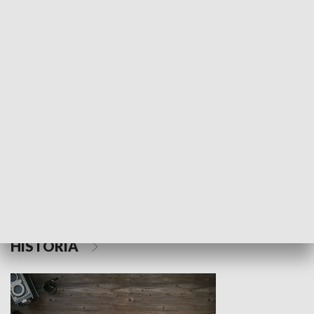
NAUKA I EDUKACJA
Z indeksem w ręku
Droga po suk
HISTORIA