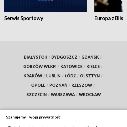
Serwis Sportowy
Europa z Blisk
BIAŁYSTOK
/
BYDGOSZCZ
/
GDAŃSK
/
GORZÓW WLKP.
/
KATOWICE
/
KIELCE
/
KRAKÓW
/
LUBLIN
/
ŁÓDŹ
/
OLSZTYN
/
OPOLE
/
POZNAŃ
/
RZESZÓW
/
SZCZECIN
/
WARSZAWA
/
WROCŁAW
Szanujemy Twoją prywatność
Dołącz do nas: