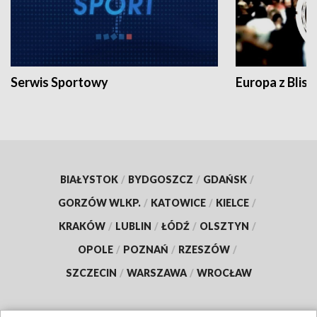
Serwis Sportowy
Europa z Blisk
BIAŁYSTOK
/
BYDGOSZCZ
/
GDAŃSK
/
GORZÓW WLKP.
/
KATOWICE
/
KIELCE
/
KRAKÓW
/
LUBLIN
/
ŁÓDŹ
/
OLSZTYN
/
OPOLE
/
POZNAŃ
/
RZESZÓW
/
SZCZECIN
/
WARSZAWA
/
WROCŁAW