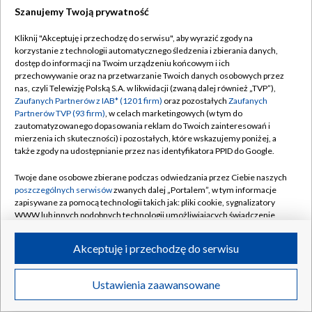
Szanujemy Twoją prywatność
Dołącz do nas:
Kliknij "Akceptuję i przechodzę do serwisu", aby wyrazić zgody na
korzystanie z technologii automatycznego śledzenia i zbierania danych,
TVP
dostęp do informacji na Twoim urządzeniu końcowym i ich
Abonament TVP
przechowywanie oraz na przetwarzanie Twoich danych osobowych przez
Regulamin TVP
nas, czyli Telewizję Polską S.A. w likwidacji (zwaną dalej również „TVP”),
Emisja w TVP
Polityka prywatności
Zaufanych Partnerów z IAB* (1201 firm)
oraz pozostałych
Zaufanych
Partnerów TVP (93 firm)
, w celach marketingowych (w tym do
Centrum informacji TVP
Moje zgody
zautomatyzowanego dopasowania reklam do Twoich zainteresowań i
mierzenia ich skuteczności) i pozostałych, które wskazujemy poniżej, a
Naziemna Telewizja Cyfrowa
Pomoc
także zgody na udostępnianie przez nas identyfikatora PPID do Google.
Sklep TVP
Biuro reklamy
Twoje dane osobowe zbierane podczas odwiedzania przez Ciebie naszych
Rada Programowa
Kontakt
poszczególnych serwisów
zwanych dalej „Portalem”, w tym informacje
zapisywane za pomocą technologii takich jak: pliki cookie, sygnalizatory
System NOS
WWW lub innych podobnych technologii umożliwiających świadczenie
dopasowanych i bezpiecznych usług, personalizację treści oraz reklam,
Informacje o nadawcy
Kanały
udostępnianie funkcji mediów społecznościowych oraz analizowanie
Akceptuję i przechodzę do serwisu
ruchu w Internecie.
Program dla prasy
©2026 Telewizja Polska S.A. w likwidacji
Biuro Reklamy
Twoje dane osobowe zbierane podczas odwiedzania przez Ciebie
Ustawienia zaawansowane
poszczególnych serwisów
na Portalu, takie jak adresy IP, identyfikatory
Ogłoszenie przetargowe
Twoich urządzeń końcowych i identyfikatory plików cookie, informacje o