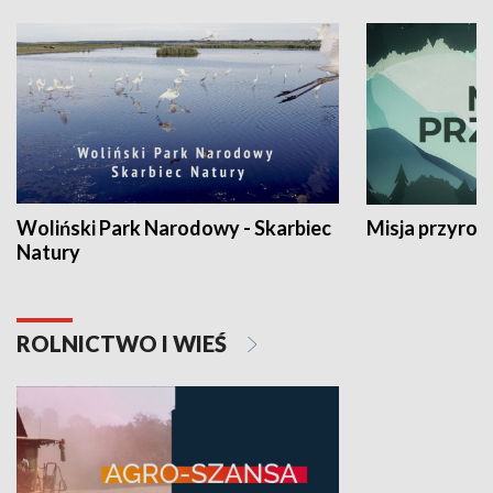
Woliński Park Narodowy - Skarbiec
Misja przyrod
Natury
ROLNICTWO I WIEŚ