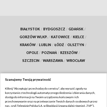
BIAŁYSTOK
/
BYDGOSZCZ
/
GDAŃSK
/
GORZÓW WLKP.
/
KATOWICE
/
KIELCE
/
KRAKÓW
/
LUBLIN
/
ŁÓDŹ
/
OLSZTYN
/
OPOLE
/
POZNAŃ
/
RZESZÓW
/
SZCZECIN
/
WARSZAWA
/
WROCŁAW
Szanujemy Twoją prywatność
Dołącz do nas:
Kliknij "Akceptuję i przechodzę do serwisu", aby wyrazić zgody na
korzystanie z technologii automatycznego śledzenia i zbierania danych,
TVP
dostęp do informacji na Twoim urządzeniu końcowym i ich
Abonament TVP
przechowywanie oraz na przetwarzanie Twoich danych osobowych przez
Regulamin TVP
nas, czyli Telewizję Polską S.A. w likwidacji (zwaną dalej również „TVP”),