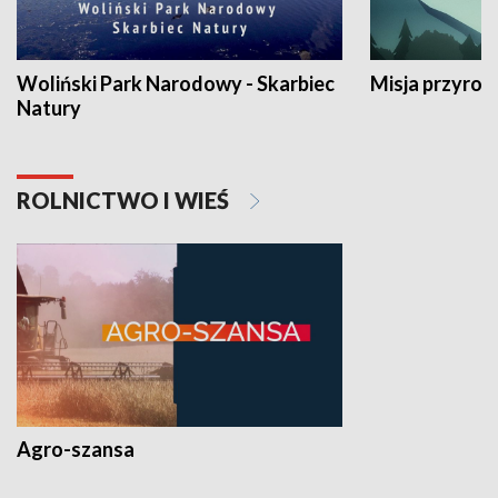
Woliński Park Narodowy - Skarbiec
Misja przyrod
Natury
ROLNICTWO I WIEŚ
Agro-szansa