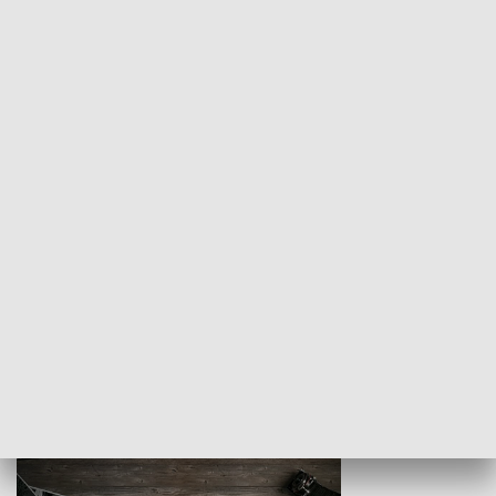
Z indeksem w ręku
Droga po suk
HISTORIA