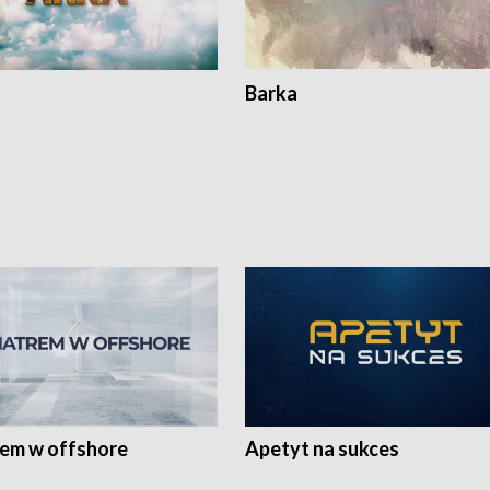
Barka
rem w offshore
Apetyt na sukces