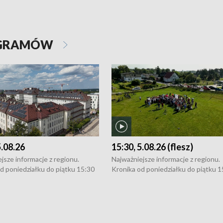
OGRAMÓW
5.08.26
15:30, 5.08.26 (flesz)
jsze informacje z regionu.
Najważniejsze informacje z regionu.
d poniedziałku do piątku 15:30
Kronika od poniedziałku do piątku 1
16:30 (+ rozmowa), 18:30, 21:30.
(flesz), 16:30 (+ rozmowa), 18:30, 21
y i święta 15:30 i 16:30
W weekendy i święta 15:30 i 16:30
8:30 i 21:30. Dziennikarze czekają
(flesz), 18:30 i 21:30. Dziennikarze c
a zgłoszenia: Szczecin - tel. 91-
na Państwa zgłoszenia: Szczecin - te
0, Koszalin - tel. 94-34-50-054,
4 8-10-400, Koszalin - tel. 94-34-50