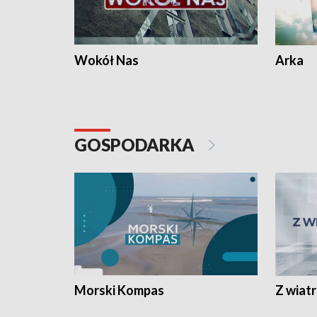
Wokół Nas
Arka
GOSPODARKA
Morski Kompas
Z wiat