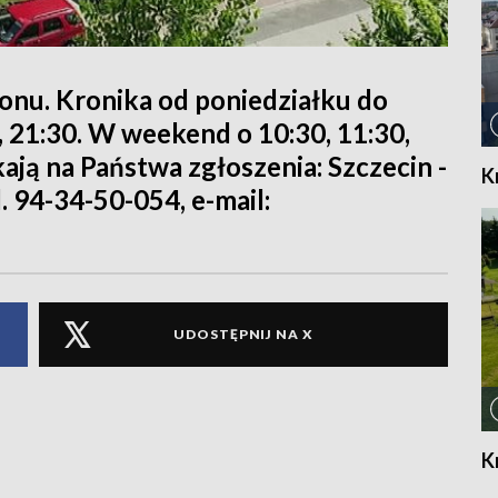
ionu. Kronika od poniedziałku do
0, 21:30. W weekend o 10:30, 11:30,
kają na Państwa zgłoszenia: Szczecin -
K
l. 94-34-50-054, e-mail:
UDOSTĘPNIJ NA X
K