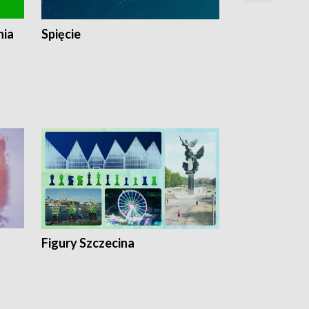
nia
Spięcie
Niedziałkow
Figury Szczecina