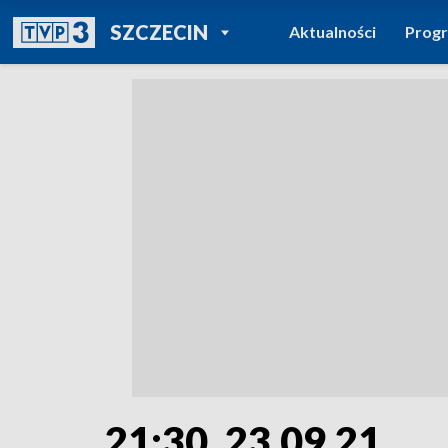
POWRÓT DO
SZCZECIN
Aktualności
Prog
TVP REGIONY
21:30, 23.09.21