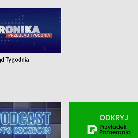
ronika@tvp.pl.
e-mail: kronika@tvp.pl.
ąd Tygodnia