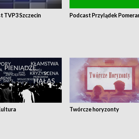
t TVP3 Szczecin
Podcast Przylądek Pomera
Kultura
Twórcze horyzonty