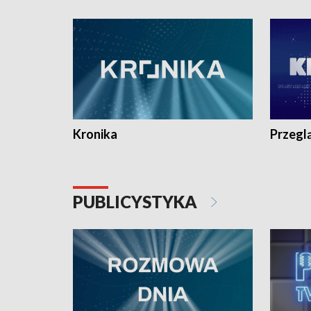
e-mail: kronika@tvp.pl.
e-mail: k
Kronika
Przegl
PUBLICYSTYKA