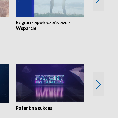
Region - Społeczeństwo -
Bez Barier
Wsparcie
Patent na sukces
Rolnictwo w 