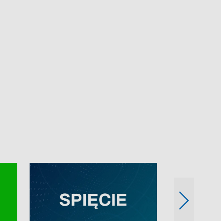
e-mail: kronika@tvp.pl.
e-mail: kronika@t