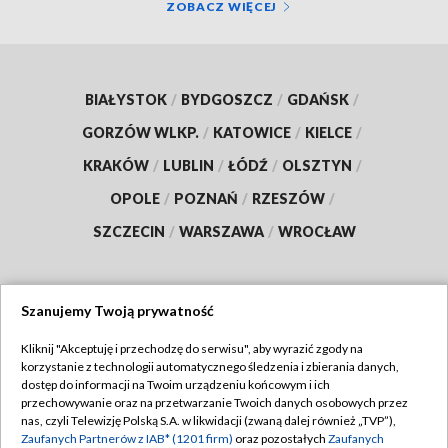
ZOBACZ WIĘCEJ
BIAŁYSTOK
/
BYDGOSZCZ
/
GDAŃSK
/
GORZÓW WLKP.
/
KATOWICE
/
KIELCE
/
KRAKÓW
/
LUBLIN
/
ŁÓDŹ
/
OLSZTYN
/
OPOLE
/
POZNAŃ
/
RZESZÓW
/
SZCZECIN
/
WARSZAWA
/
WROCŁAW
Szanujemy Twoją prywatność
Dołącz do nas:
Kliknij "Akceptuję i przechodzę do serwisu", aby wyrazić zgody na
korzystanie z technologii automatycznego śledzenia i zbierania danych,
TVP
dostęp do informacji na Twoim urządzeniu końcowym i ich
Abonament TVP
przechowywanie oraz na przetwarzanie Twoich danych osobowych przez
Regulamin TVP
nas, czyli Telewizję Polską S.A. w likwidacji (zwaną dalej również „TVP”),
Emisja w TVP
Polityka prywatności
Zaufanych Partnerów z IAB* (1201 firm)
oraz pozostałych
Zaufanych