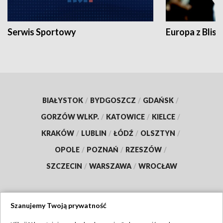
Serwis Sportowy
Europa z Blisk
BIAŁYSTOK
/
BYDGOSZCZ
/
GDAŃSK
/
GORZÓW WLKP.
/
KATOWICE
/
KIELCE
/
KRAKÓW
/
LUBLIN
/
ŁÓDŹ
/
OLSZTYN
/
OPOLE
/
POZNAŃ
/
RZESZÓW
/
SZCZECIN
/
WARSZAWA
/
WROCŁAW
Szanujemy Twoją prywatność
Dołącz do nas: