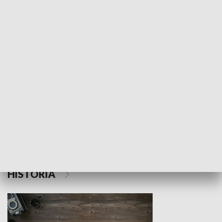
NAUKA I EDUKACJA
Z indeksem w ręku
Droga po suk
HISTORIA