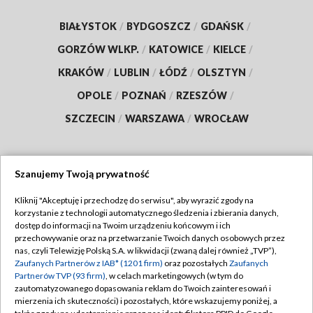
BIAŁYSTOK
/
BYDGOSZCZ
/
GDAŃSK
/
GORZÓW WLKP.
/
KATOWICE
/
KIELCE
/
KRAKÓW
/
LUBLIN
/
ŁÓDŹ
/
OLSZTYN
/
OPOLE
/
POZNAŃ
/
RZESZÓW
/
SZCZECIN
/
WARSZAWA
/
WROCŁAW
Szanujemy Twoją prywatność
Dołącz do nas:
Kliknij "Akceptuję i przechodzę do serwisu", aby wyrazić zgody na
korzystanie z technologii automatycznego śledzenia i zbierania danych,
TVP
dostęp do informacji na Twoim urządzeniu końcowym i ich
Abonament TVP
przechowywanie oraz na przetwarzanie Twoich danych osobowych przez
Regulamin TVP
nas, czyli Telewizję Polską S.A. w likwidacji (zwaną dalej również „TVP”),
Emisja w TVP
Polityka prywatności
Zaufanych Partnerów z IAB* (1201 firm)
oraz pozostałych
Zaufanych
Partnerów TVP (93 firm)
, w celach marketingowych (w tym do
Centrum informacji TVP
Moje zgody
zautomatyzowanego dopasowania reklam do Twoich zainteresowań i
mierzenia ich skuteczności) i pozostałych, które wskazujemy poniżej, a
Naziemna Telewizja Cyfrowa
Pomoc