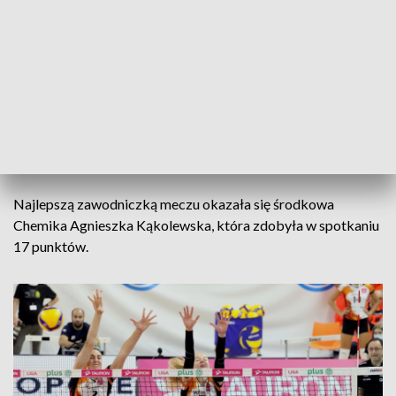
rozdzielała w ataku piłki do wszystkich zawodniczek.
- Nasze rozgrywające lubią dać każdemu
się poczuć na boisku. Fajnie jest zacząć
grać środkiem – mówiła Iga Wasilewska,
siatkarka Chemika.
Najlepszą zawodniczką meczu okazała się środkowa
Chemika Agnieszka Kąkolewska, która zdobyła w spotkaniu
17 punktów.