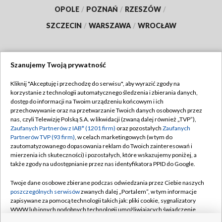
OPOLE
/
POZNAŃ
/
RZESZÓW
/
SZCZECIN
/
WARSZAWA
/
WROCŁAW
Szanujemy Twoją prywatność
Dołącz do nas:
Kliknij "Akceptuję i przechodzę do serwisu", aby wyrazić zgody na
korzystanie z technologii automatycznego śledzenia i zbierania danych,
TVP
dostęp do informacji na Twoim urządzeniu końcowym i ich
Abonament TVP
przechowywanie oraz na przetwarzanie Twoich danych osobowych przez
Regulamin TVP
nas, czyli Telewizję Polską S.A. w likwidacji (zwaną dalej również „TVP”),
Emisja w TVP
Polityka prywatności
Zaufanych Partnerów z IAB* (1201 firm)
oraz pozostałych
Zaufanych
Partnerów TVP (93 firm)
, w celach marketingowych (w tym do
Centrum informacji TVP
Moje zgody
zautomatyzowanego dopasowania reklam do Twoich zainteresowań i
mierzenia ich skuteczności) i pozostałych, które wskazujemy poniżej, a
Naziemna Telewizja Cyfrowa
Pomoc
także zgody na udostępnianie przez nas identyfikatora PPID do Google.
Sklep TVP
Biuro reklamy
Twoje dane osobowe zbierane podczas odwiedzania przez Ciebie naszych
Rada Programowa
Kontakt
poszczególnych serwisów
zwanych dalej „Portalem”, w tym informacje
zapisywane za pomocą technologii takich jak: pliki cookie, sygnalizatory
System NOS
WWW lub innych podobnych technologii umożliwiających świadczenie
dopasowanych i bezpiecznych usług, personalizację treści oraz reklam,
Informacje o nadawcy