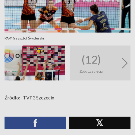
PAP/Krzysztof Świderski
(12)
Zobacz zdjęcia
Źródło:
TVP3 Szczecin