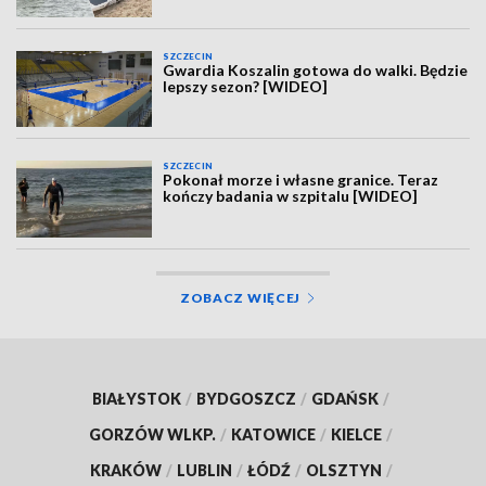
SZCZECIN
Gwardia Koszalin gotowa do walki. Będzie
lepszy sezon? [WIDEO]
SZCZECIN
Pokonał morze i własne granice. Teraz
kończy badania w szpitalu [WIDEO]
ZOBACZ WIĘCEJ
BIAŁYSTOK
/
BYDGOSZCZ
/
GDAŃSK
/
GORZÓW WLKP.
/
KATOWICE
/
KIELCE
/
KRAKÓW
/
LUBLIN
/
ŁÓDŹ
/
OLSZTYN
/