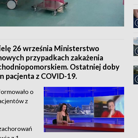
ielę 26 września Ministerstwo
nowych przypadkach zakażenia
chodniopomorskiem. Ostatniej doby
n pacjenta z COVID-19.
formowało o
acjentów z
ę zachorowań
wia z 1