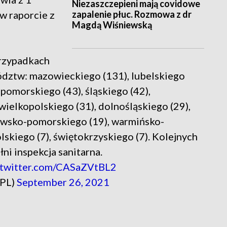
Niezaszczepieni mają covidowe
zapalenie płuc. Rozmowa z dr
w raporcie z
Magdą Wiśniewską
rzypadkach
dztw: mazowieckiego (131), lubelskiego
pomorskiego (43), śląskiego (42),
wielkopolskiego (31), dolnośląskiego (29),
jawsko-pomorskiego (19), warmińsko-
lskiego (7), świętokrzyskiego (7). Kolejnych
ni inspekcja sanitarna.
.twitter.com/CASaZVtBL2
_PL)
September 26, 2021