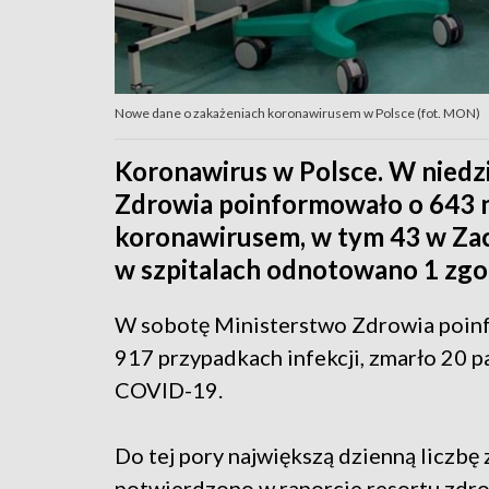
Nowe dane o zakażeniach koronawirusem w Polsce (fot. MON)
Koronawirus w Polsce. W niedz
Zdrowia poinformowało o 643 
koronawirusem, w tym 43 w Za
w szpitalach odnotowano 1 zgo
W sobotę Ministerstwo Zdrowia poin
917 przypadkach infekcji, zmarło 20 p
COVID-19.
Do tej pory największą dzienną liczb
potwierdzono w raporcie resortu zdro