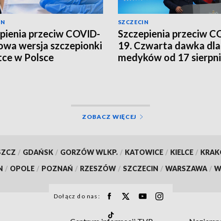
IN
SZCZECIN
pienia przeciw COVID-
Szczepienia przeciw C
owa wersja szczepionki
19. Czwarta dawka dla
ce w Polsce
medyków od 17 sierpn
[WIDEO]
ZOBACZ WIĘCEJ
SZCZ
/
GDAŃSK
/
GORZÓW WLKP.
/
KATOWICE
/
KIELCE
/
KRA
N
/
OPOLE
/
POZNAŃ
/
RZESZÓW
/
SZCZECIN
/
WARSZAWA
/
W
Dołącz do nas: