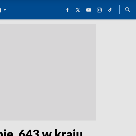
j
ie, 643 w kraju