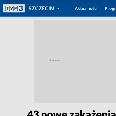
POWRÓT DO
SZCZECIN
Aktualności
Prog
TVP REGIONY
43 nowe zakażenia