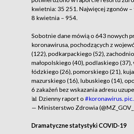
kwietnia: 35 251. Najwięcej zgonów – 
8 kwietnia – 954.
Sobotnie dane mówią o 643 nowych p
koronawirusa, pochodzących z wojewó
(122), podkarpackiego (52), zachodnio
małopolskiego (40), podlaskiego (37), 
łódzkiego (26), pomorskiego (21), ku
mazurskiego (16), lubuskiego (14), opo
6 zakażeń bez wskazania adresu uzupeł
📊 Dzienny raport o
#koronawirus
.
pic
— Ministerstwo Zdrowia (@MZ_GOV
Dramatyczne statystyki COVID-19