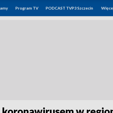
ramy
Program TV
PODCAST TVP3 Szczecin
Więce
 koronawirusem w region