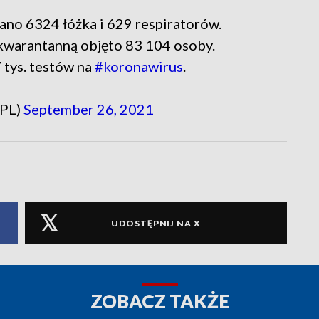
no 6324 łóżka i 629 respiratorów.
kwarantanną objęto 83 104 osoby.
tys. testów na
#koronawirus
.
_PL)
September 26, 2021
UDOSTĘPNIJ NA X
ZOBACZ TAKŻE