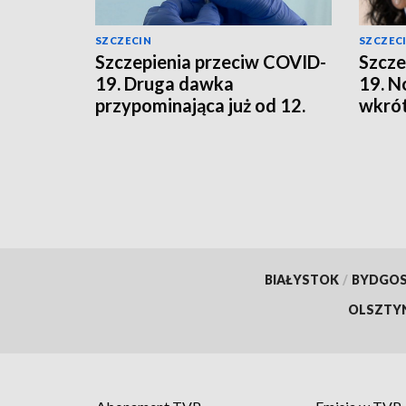
SZCZECIN
SZCZEC
Szczepienia przeciw COVID-
Szcze
19. Druga dawka
19. N
przypominająca już od 12.
wkrót
roku życia
BIAŁYSTOK
/
BYDGO
OLSZTY