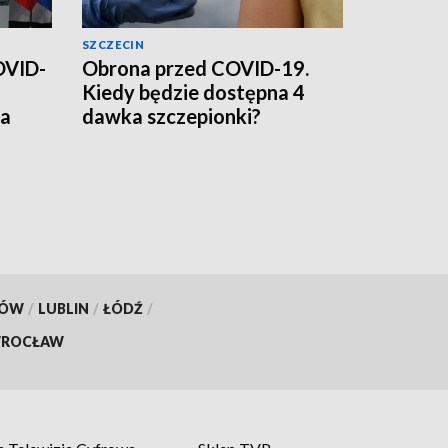
SZCZECIN
OVID-
Obrona przed COVID-19.
Kiedy będzie dostępna 4
ia
dawka szczepionki?
KÓW
/
LUBLIN
/
ŁÓDŹ
/
ROCŁAW