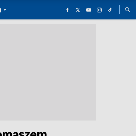
j
Tomaszem