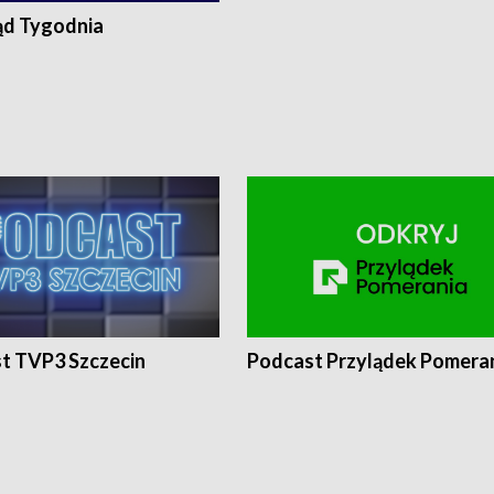
ąd Tygodnia
t TVP3 Szczecin
Podcast Przylądek Pomera