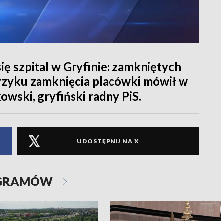
się szpital w Gryfinie: zamkniętych
ryzyku zamknięcia placówki mówił w
wski, gryfiński radny PiS.
UDOSTĘPNIJ NA X
OGRAMÓW