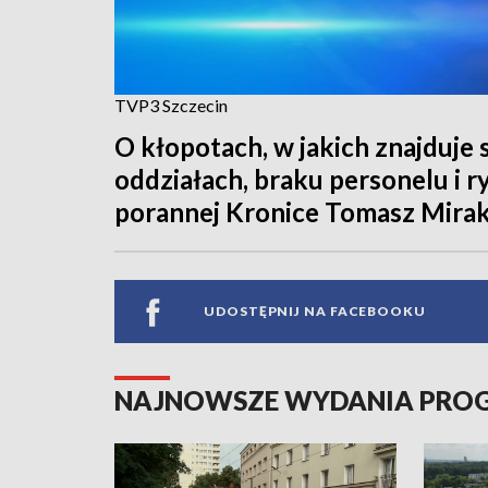
TVP3 Szczecin
O kłopotach, w jakich znajduje 
oddziałach, braku personelu i 
porannej Kronice Tomasz Mirako
UDOSTĘPNIJ NA FACEBOOKU
NAJNOWSZE WYDANIA PR