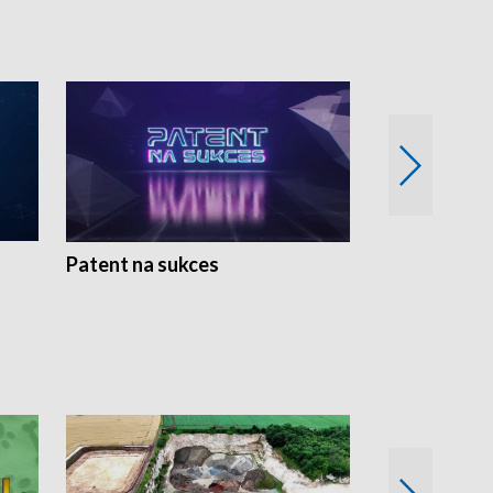
Patent na sukces
Rolnictwo w 