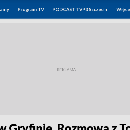
ramy
Program TV
PODCAST TVP3 Szczecin
Więce
 w Gryfinie. Rozmowa z 