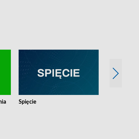
nia
Spięcie
Niedziałkow