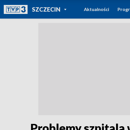
POWRÓT DO
SZCZECIN
Aktualności
Prog
TVP REGIONY
Problemy szpitala