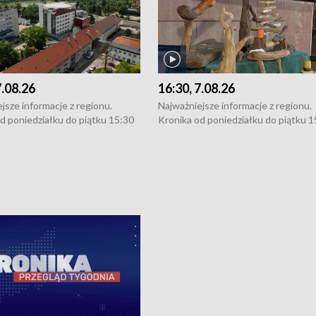
7.08.26
16:30, 7.08.26
jsze informacje z regionu.
Najważniejsze informacje z regionu.
d poniedziałku do piątku 15:30
Kronika od poniedziałku do piątku 1
16:30 (+ rozmowa), 18:30, 21:30.
(flesz), 16:30 (+ rozmowa), 18:30, 21
y i święta 15:30 i 16:30
W weekendy i święta 15:30 i 16:30
8:30 i 21:30. Dziennikarze czekają
(flesz), 18:30 i 21:30. Dziennikarze c
a zgłoszenia: Szczecin - tel. 91-
na Państwa zgłoszenia: Szczecin - te
0, Koszalin - tel. 94-34-50-054,
4 8-10-400, Koszalin - tel. 94-34-50
ronika@tvp.pl.
e-mail: kronika@tvp.pl.