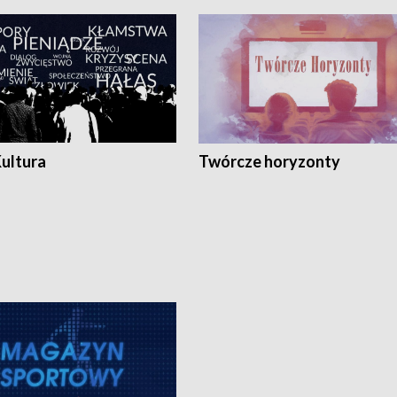
Kultura
Twórcze horyzonty