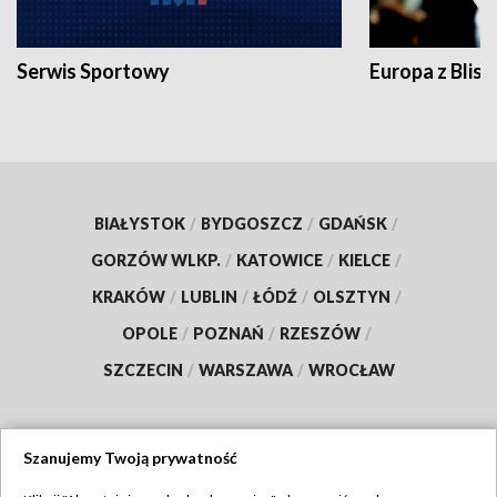
Serwis Sportowy
Europa z Blisk
BIAŁYSTOK
/
BYDGOSZCZ
/
GDAŃSK
/
GORZÓW WLKP.
/
KATOWICE
/
KIELCE
/
KRAKÓW
/
LUBLIN
/
ŁÓDŹ
/
OLSZTYN
/
OPOLE
/
POZNAŃ
/
RZESZÓW
/
SZCZECIN
/
WARSZAWA
/
WROCŁAW
Szanujemy Twoją prywatność
Dołącz do nas: