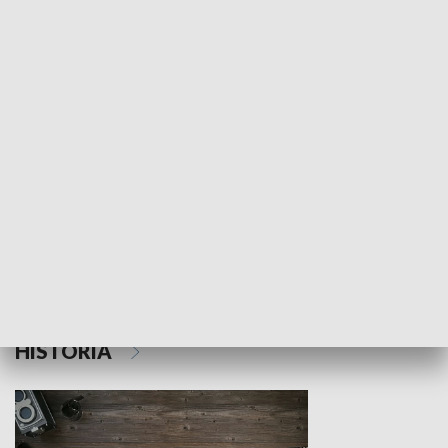
NAUKA I EDUKACJA
Z indeksem w ręku
Droga po suk
HISTORIA