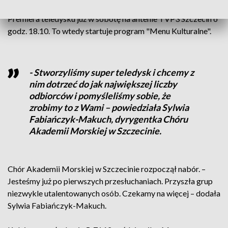
Cugowski. Połączyli siły i stworzyli coś wyjątkowego.
Premiera teledysku już w sobotę na antenie TVP3 Szczecin o
godz. 18.10. To wtedy startuje program "Menu Kulturalne".
- Stworzyliśmy super teledysk i chcemy z
nim dotrzeć do jak największej liczby
odbiorców i pomyśleliśmy sobie, że
zrobimy to z Wami – powiedziała Sylwia
Fabiańczyk-Makuch, dyrygentka Chóru
Akademii Morskiej w Szczecinie.
Chór Akademii Morskiej w Szczecinie rozpoczął nabór. –
Jesteśmy już po pierwszych przesłuchaniach. Przyszła grup
niezwykle utalentowanych osób. Czekamy na więcej – dodała
Sylwia Fabiańczyk-Makuch.