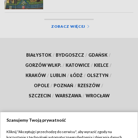
ZOBACZ WIĘCEJ
BIAŁYSTOK
/
BYDGOSZCZ
/
GDAŃSK
/
GORZÓW WLKP.
/
KATOWICE
/
KIELCE
/
KRAKÓW
/
LUBLIN
/
ŁÓDŹ
/
OLSZTYN
/
OPOLE
/
POZNAŃ
/
RZESZÓW
/
SZCZECIN
/
WARSZAWA
/
WROCŁAW
Szanujemy Twoją prywatność
Dołącz do nas:
Kliknij "Akceptuję i przechodzę do serwisu", aby wyrazić zgody na
korzystanie z technologii automatycznego śledzenia i zbierania danych,