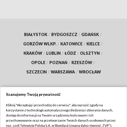
BIAŁYSTOK
/
BYDGOSZCZ
/
GDAŃSK
/
GORZÓW WLKP.
/
KATOWICE
/
KIELCE
/
KRAKÓW
/
LUBLIN
/
ŁÓDŹ
/
OLSZTYN
/
OPOLE
/
POZNAŃ
/
RZESZÓW
/
SZCZECIN
/
WARSZAWA
/
WROCŁAW
Szanujemy Twoją prywatność
Dołącz do nas:
Kliknij "Akceptuję i przechodzę do serwisu", aby wyrazić zgody na
korzystanie z technologii automatycznego śledzenia i zbierania danych,
TVP
dostęp do informacji na Twoim urządzeniu końcowym i ich
Abonament TVP
przechowywanie oraz na przetwarzanie Twoich danych osobowych przez
Regulamin TVP
nas, czyli Telewizję Polską S.A. w likwidacji (zwaną dalej również „TVP”),