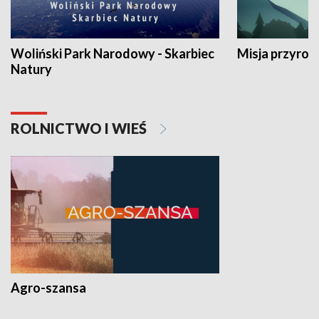
Woliński Park Narodowy - Skarbiec
Misja przyrod
Natury
ROLNICTWO I WIEŚ
Agro-szansa