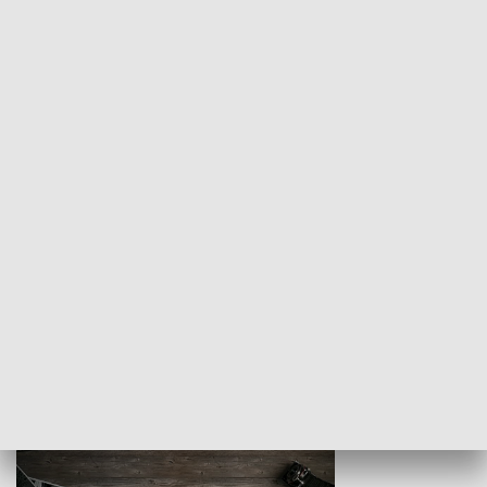
Z indeksem w ręku
Droga po suk
HISTORIA