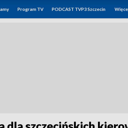
ramy
Program TV
PODCAST TVP3 Szczecin
Więce
a dla szczecińskich kier