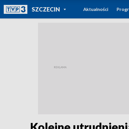
POWRÓT DO
SZCZECIN
Aktualności
Prog
TVP REGIONY
Kolejne utrudnieni