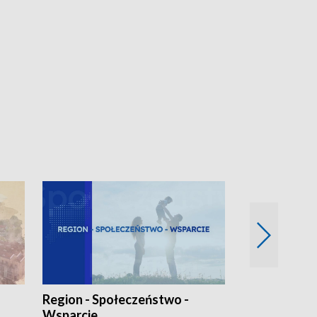
Region - Społeczeństwo -
Bez Barier
Wsparcie