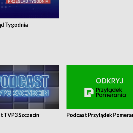
ąd Tygodnia
t TVP3 Szczecin
Podcast Przylądek Pomera