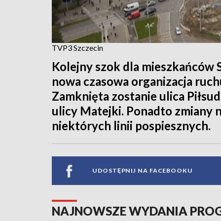
TVP3 Szczecin
Kolejny szok dla mieszkańców S
nowa czasowa organizacja ruchu
Zamknięta zostanie ulica Piłsu
ulicy Matejki. Ponadto zmiany na
niektórych linii pospiesznych.
UDOSTĘPNIJ NA FACEBOOKU
NAJNOWSZE WYDANIA PR