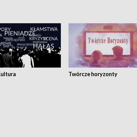
Kultura
Twórcze horyzonty