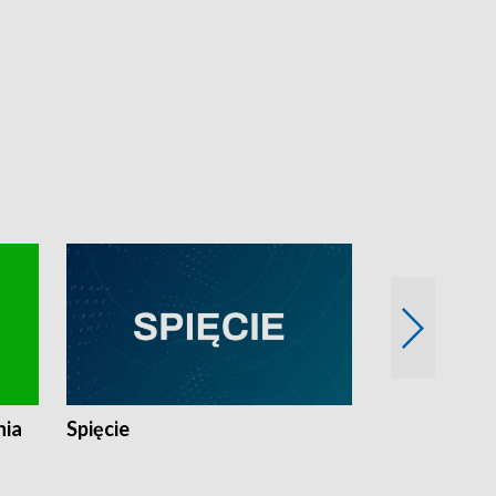
nia
Spięcie
Niedziałkow