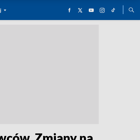
j
owców. Zmiany na