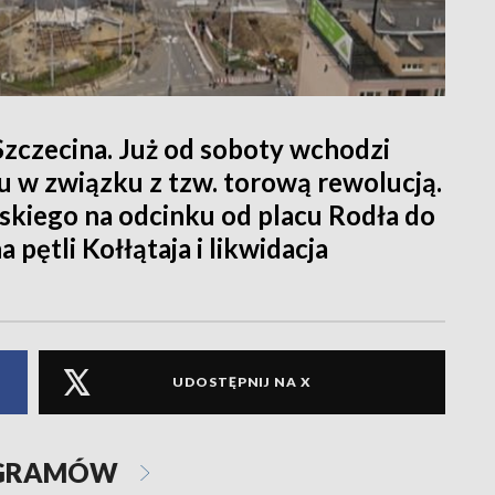
zczecina. Już od soboty wchodzi
 w związku z tzw. torową rewolucją.
dskiego na odcinku od placu Rodła do
 pętli Kołłątaja i likwidacja
UDOSTĘPNIJ NA X
OGRAMÓW