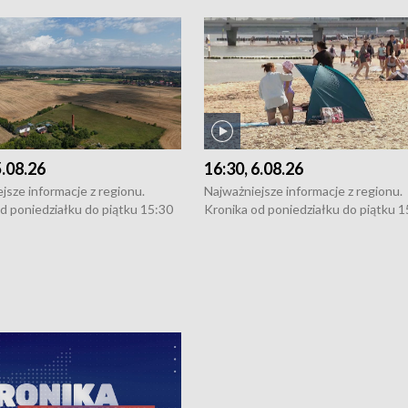
5.08.26
16:30, 6.08.26
jsze informacje z regionu.
Najważniejsze informacje z regionu.
d poniedziałku do piątku 15:30
Kronika od poniedziałku do piątku 1
16:30 (+ rozmowa), 18:30, 21:30.
(flesz), 16:30 (+ rozmowa), 18:30, 21
y i święta 15:30 i 16:30
W weekendy i święta 15:30 i 16:30
8:30 i 21:30. Dziennikarze czekają
(flesz), 18:30 i 21:30. Dziennikarze c
a zgłoszenia: Szczecin - tel. 91-
na Państwa zgłoszenia: Szczecin - te
0, Koszalin - tel. 94-34-50-054,
4 8-10-400, Koszalin - tel. 94-34-50
ronika@tvp.pl.
e-mail: kronika@tvp.pl.