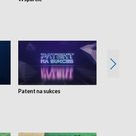
Patent na sukces
Rolnictwo w 