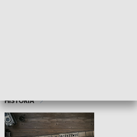
NAUKA I EDUKACJA
Z indeksem w ręku
Droga po suk
HISTORIA