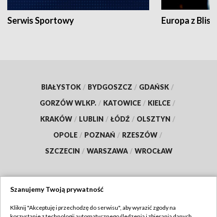
Serwis Sportowy
Europa z Blisk
BIAŁYSTOK
/
BYDGOSZCZ
/
GDAŃSK
/
GORZÓW WLKP.
/
KATOWICE
/
KIELCE
/
KRAKÓW
/
LUBLIN
/
ŁÓDŹ
/
OLSZTYN
/
OPOLE
/
POZNAŃ
/
RZESZÓW
/
SZCZECIN
/
WARSZAWA
/
WROCŁAW
Szanujemy Twoją prywatność
Dołącz do nas:
Kliknij "Akceptuję i przechodzę do serwisu", aby wyrazić zgody na
korzystanie z technologii automatycznego śledzenia i zbierania danych,