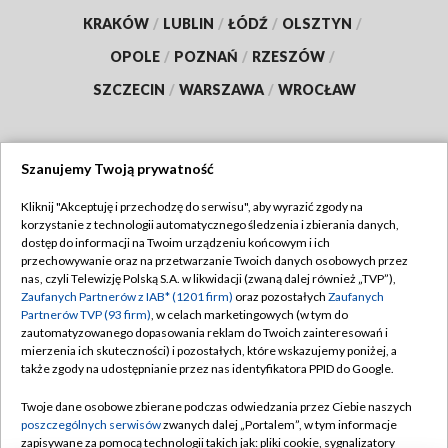
KRAKÓW
/
LUBLIN
/
ŁÓDŹ
/
OLSZTYN
/
OPOLE
/
POZNAŃ
/
RZESZÓW
/
SZCZECIN
/
WARSZAWA
/
WROCŁAW
Szanujemy Twoją prywatność
Dołącz do nas:
Kliknij "Akceptuję i przechodzę do serwisu", aby wyrazić zgody na
korzystanie z technologii automatycznego śledzenia i zbierania danych,
TVP
dostęp do informacji na Twoim urządzeniu końcowym i ich
Abonament TVP
przechowywanie oraz na przetwarzanie Twoich danych osobowych przez
Regulamin TVP
nas, czyli Telewizję Polską S.A. w likwidacji (zwaną dalej również „TVP”),
Emisja w TVP
Polityka prywatności
Zaufanych Partnerów z IAB* (1201 firm)
oraz pozostałych
Zaufanych
Partnerów TVP (93 firm)
, w celach marketingowych (w tym do
Centrum informacji TVP
Moje zgody
zautomatyzowanego dopasowania reklam do Twoich zainteresowań i
mierzenia ich skuteczności) i pozostałych, które wskazujemy poniżej, a
Naziemna Telewizja Cyfrowa
Pomoc
także zgody na udostępnianie przez nas identyfikatora PPID do Google.
Sklep TVP
Biuro reklamy
Twoje dane osobowe zbierane podczas odwiedzania przez Ciebie naszych
Rada Programowa
Kontakt
poszczególnych serwisów
zwanych dalej „Portalem”, w tym informacje
zapisywane za pomocą technologii takich jak: pliki cookie, sygnalizatory