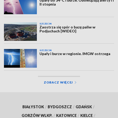
Upały do 34°C i burze. Obowiązują alerty I i
II stopnia
SZCZECIN
Zaostrza się spór o bazę paliw w
Podjuchach [WIDEO]
SZCZECIN
Upały i burze w regionie. IMGW ostrzega
ZOBACZ WIĘCEJ
BIAŁYSTOK
/
BYDGOSZCZ
/
GDAŃSK
/
GORZÓW WLKP.
/
KATOWICE
/
KIELCE
/