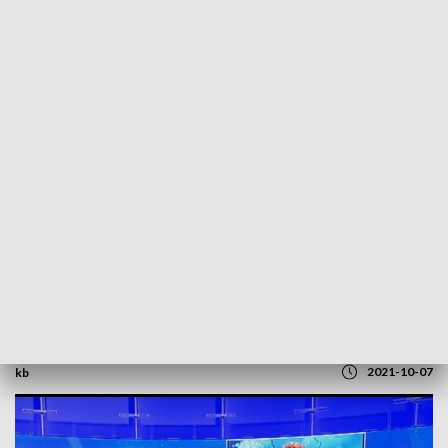
POWRÓT DO
SZCZECIN
TVP REGIONY
Dary dla rodaków na Wschodzie.
Rozmowa z Teresą Labisch [WIDEO]
2021-10-07
kb