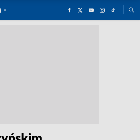
j
zyńskim