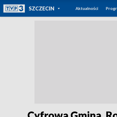
POWRÓT DO
SZCZECIN
Aktualności
Prog
TVP REGIONY
Cyfrowa Gmina. R