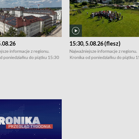
5.08.26
15:30, 5.08.26 (flesz)
jsze informacje z regionu.
Najważniejsze informacje z regionu.
d poniedziałku do piątku 15:30
Kronika od poniedziałku do piątku 1
16:30 (+ rozmowa), 18:30, 21:30.
(flesz), 16:30 (+ rozmowa), 18:30, 21
y i święta 15:30 i 16:30
W weekendy i święta 15:30 i 16:30
8:30 i 21:30. Dziennikarze czekają
(flesz), 18:30 i 21:30. Dziennikarze c
a zgłoszenia: Szczecin - tel. 91-
na Państwa zgłoszenia: Szczecin - te
0, Koszalin - tel. 94-34-50-054,
4 8-10-400, Koszalin - tel. 94-34-50
ronika@tvp.pl.
e-mail: kronika@tvp.pl.