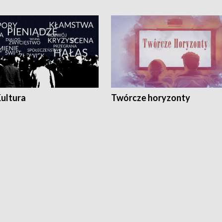
Kultura
Twórcze horyzonty