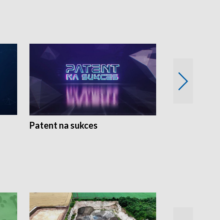
Patent na sukces
Rolnictwo w 