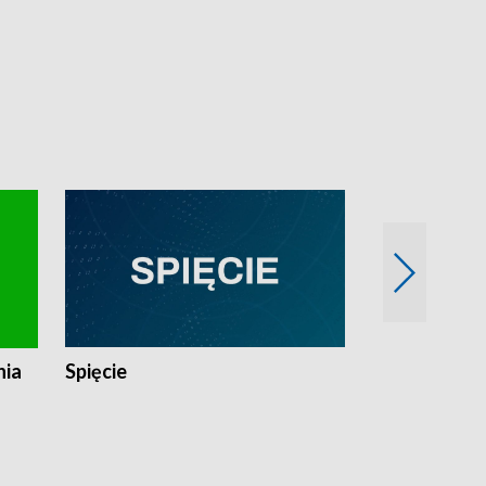
nia
Spięcie
Niedziałkow