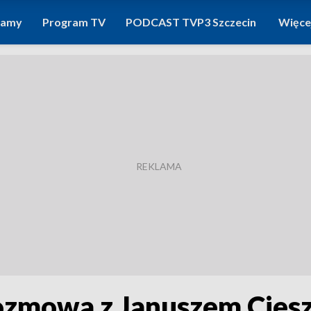
ramy
Program TV
PODCAST TVP3 Szczecin
Więce
ozmowa z Januszem Cies