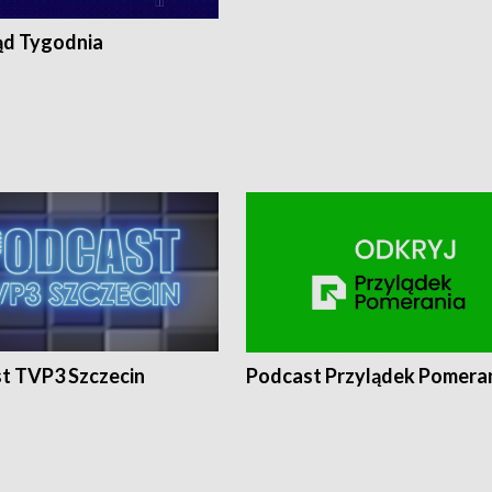
ąd Tygodnia
t TVP3 Szczecin
Podcast Przylądek Pomera