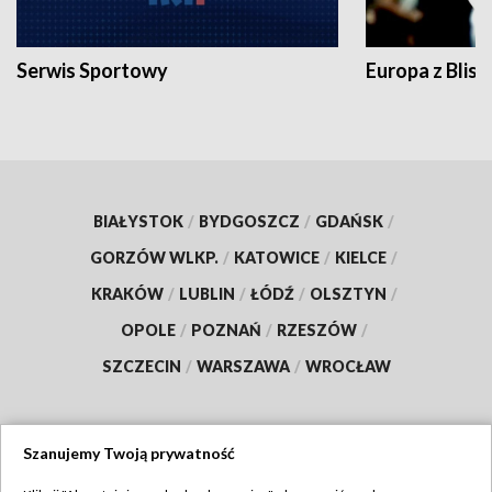
Serwis Sportowy
Europa z Blisk
BIAŁYSTOK
/
BYDGOSZCZ
/
GDAŃSK
/
GORZÓW WLKP.
/
KATOWICE
/
KIELCE
/
KRAKÓW
/
LUBLIN
/
ŁÓDŹ
/
OLSZTYN
/
OPOLE
/
POZNAŃ
/
RZESZÓW
/
SZCZECIN
/
WARSZAWA
/
WROCŁAW
Szanujemy Twoją prywatność
Dołącz do nas: