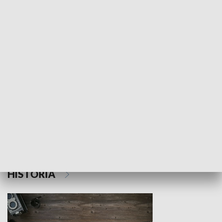
NAUKA I EDUKACJA
Z indeksem w ręku
Droga po suk
HISTORIA