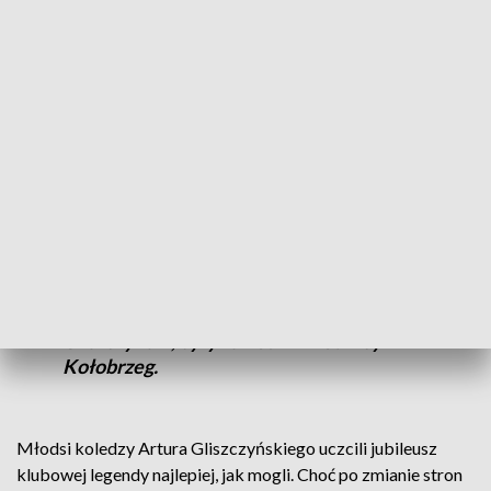
gospodarze prowadzili 35:31.
W przerwie miła uroczystość. Pod dachem hali Milenium,
zawisła koszulka Artura Gliszczyńskiego,
najskuteczniejszego koszykarza w historii kołobrzeskiego
klubu. Spędził w nim 12 lat.
- Koszykówka w latach 90. była troszkę
inna. Ja uzbierałem 3,5 tys. punktów
dlatego, że grałem tyle sezonów w
Kotwicy – skomentował Artur
Gliszczyński, były zawodnik Kotwicy
Kołobrzeg.
Młodsi koledzy Artura Gliszczyńskiego uczcili jubileusz
klubowej legendy najlepiej, jak mogli. Choć po zmianie stron