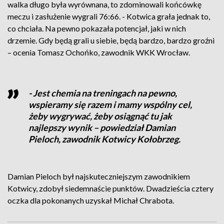
walka długo była wyrównana, to zdominowali końcówkę
meczu i zasłużenie wygrali 76:66. - Kotwica grała jednak to,
co chciała. Na pewno pokazała potencjał, jaki w nich
drzemie. Gdy będą grali u siebie, będą bardzo, bardzo groźni
– ocenia Tomasz Ochońko, zawodnik WKK Wrocław.
- Jest chemia na treningach na pewno,
wspieramy się razem i mamy wspólny cel,
żeby wygrywać, żeby osiągnąć tu jak
najlepszy wynik – powiedział Damian
Pieloch, zawodnik Kotwicy Kołobrzeg.
Damian Pieloch był najskuteczniejszym zawodnikiem
Kotwicy, zdobył siedemnaście punktów. Dwadzieścia cztery
oczka dla pokonanych uzyskał Michał Chrabota.