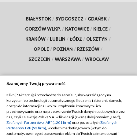
BIAŁYSTOK
/
BYDGOSZCZ
/
GDAŃSK
/
GORZÓW WLKP.
/
KATOWICE
/
KIELCE
/
KRAKÓW
/
LUBLIN
/
ŁÓDŹ
/
OLSZTYN
/
OPOLE
/
POZNAŃ
/
RZESZÓW
/
SZCZECIN
/
WARSZAWA
/
WROCŁAW
Szanujemy Twoją prywatność
Dołącz do nas:
Kliknij "Akceptuję i przechodzę do serwisu", aby wyrazić zgody na
korzystanie z technologii automatycznego śledzenia i zbierania danych,
TVP
dostęp do informacji na Twoim urządzeniu końcowym i ich
Abonament TVP
przechowywanie oraz na przetwarzanie Twoich danych osobowych przez
Regulamin TVP
nas, czyli Telewizję Polską S.A. w likwidacji (zwaną dalej również „TVP”),
Emisja w TVP
Polityka prywatności
Zaufanych Partnerów z IAB* (1201 firm)
oraz pozostałych
Zaufanych
Partnerów TVP (93 firm)
, w celach marketingowych (w tym do
Centrum informacji TVP
Moje zgody
zautomatyzowanego dopasowania reklam do Twoich zainteresowań i