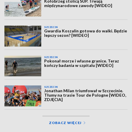
Kołobrzeg stolicą SUP. Trwają
międzynarodowe zawody [WIDEO]
SZCZECIN
Gwardia Koszalin gotowa do walki. Będzie
lepszy sezon? [WIDEO]
SZCZECIN
Pokonał morze i własne granice. Teraz
kończy badania w szpitalu [WIDEO]
SZCZECIN
Jonathan Milan triumfował w Szczecinie.
Tłumy na trasie Tour de Pologne [WIDEO,
ZDJĘCIA]
ZOBACZ WIĘCEJ