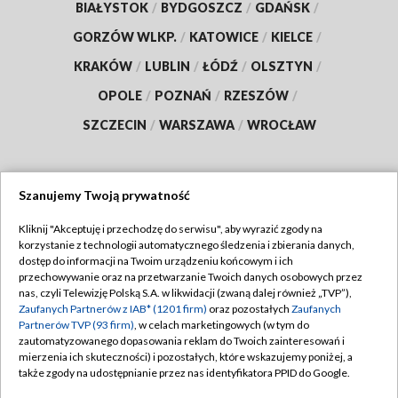
BIAŁYSTOK
/
BYDGOSZCZ
/
GDAŃSK
/
GORZÓW WLKP.
/
KATOWICE
/
KIELCE
/
KRAKÓW
/
LUBLIN
/
ŁÓDŹ
/
OLSZTYN
/
OPOLE
/
POZNAŃ
/
RZESZÓW
/
SZCZECIN
/
WARSZAWA
/
WROCŁAW
Szanujemy Twoją prywatność
Dołącz do nas:
Kliknij "Akceptuję i przechodzę do serwisu", aby wyrazić zgody na
korzystanie z technologii automatycznego śledzenia i zbierania danych,
TVP
dostęp do informacji na Twoim urządzeniu końcowym i ich
Abonament TVP
przechowywanie oraz na przetwarzanie Twoich danych osobowych przez
Regulamin TVP
nas, czyli Telewizję Polską S.A. w likwidacji (zwaną dalej również „TVP”),
Emisja w TVP
Polityka prywatności
Zaufanych Partnerów z IAB* (1201 firm)
oraz pozostałych
Zaufanych
Partnerów TVP (93 firm)
, w celach marketingowych (w tym do
Centrum informacji TVP
Moje zgody
zautomatyzowanego dopasowania reklam do Twoich zainteresowań i
mierzenia ich skuteczności) i pozostałych, które wskazujemy poniżej, a
Naziemna Telewizja Cyfrowa
Pomoc
także zgody na udostępnianie przez nas identyfikatora PPID do Google.
Sklep TVP
Biuro reklamy