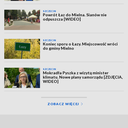
SZCZECIN
Powrót Łaz do Mielna. Sianów nie
odpuszcza [WIDEO]
SZCZECIN
Koniec sporu o Łazy. Miejscowość wróci
do gminy Mielno
SZCZECIN
Mokradła Pyszka z wizytą minister
klimatu. Nowe plany samorządu [ZDJĘCIA,
WIDEO]
ZOBACZ WIĘCEJ