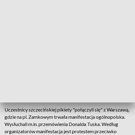
TVP3 Szczecin
W Szczecinie podobnie jak w innych miastach
odbyła się manifestacja pod hasłem "Zostaję w
Unii", która została zorganizowana po orzeczeniu
Trybunału Konstytucyjnego w sprawie wyższości
prawa unijnego nad krajowym.
Uczestnicy szczecińskiej pikiety "połączyli się" z Warszawą,
gdzie na pl. Zamkowym trwała manifestacja ogólnopolska.
Wysłuchali m.in. przemówienia Donalda Tuska. Według
organizatorów manifestacja jest protestem przeciwko