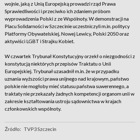
wojnie, jaką z Unią Europejską prowadzi rząd Prawa
Sprawiedliwości i przeciwko ich zdaniem próbom
wyprowadzenia Polski z ze Wspólnoty. W demonstracji na
Placu Solidarności w Szczecinie uczestniczyli m.in. politycy
Platformy Obywatelskiej, Nowej Lewicy, Polski 2050 oraz
aktywiści LGBT i Strajku Kobiet.
W czwartek Trybunał Konstytucyjny orzekł o niezgodności z
konstytucją niektórych przepisów Traktatu o Unii
Europejskiej. Trybunał uzasadnił m.in. że w przypadku
uznania wyższości prawa unijnego nad krajowym, państwo
polskie nie mogłoby mieć statusu państwa suwerennego, a
traktaty nie przekazały żadnych kompetencji organom unii w
zakresie kształtowania ustroju sądownictwa w krajach
członkowskich wspólnoty.
Źródło:
TVP3 Szczecin