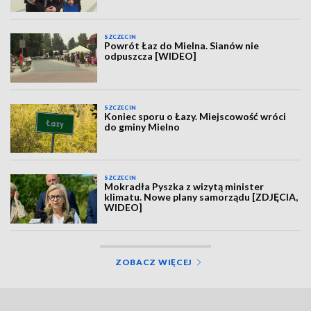
SZCZECIN
Powrót Łaz do Mielna. Sianów nie
odpuszcza [WIDEO]
SZCZECIN
Koniec sporu o Łazy. Miejscowość wróci
do gminy Mielno
SZCZECIN
Mokradła Pyszka z wizytą minister
klimatu. Nowe plany samorządu [ZDJĘCIA,
WIDEO]
ZOBACZ WIĘCEJ