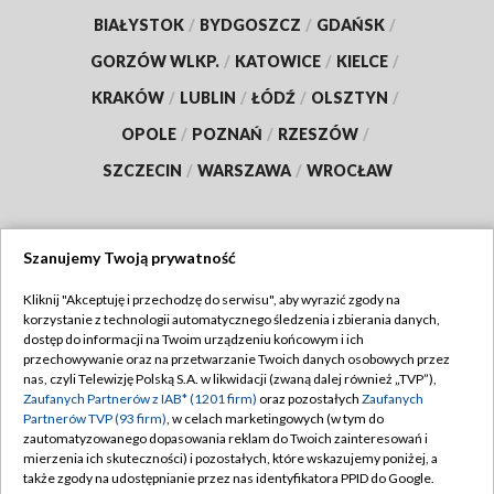
BIAŁYSTOK
/
BYDGOSZCZ
/
GDAŃSK
/
GORZÓW WLKP.
/
KATOWICE
/
KIELCE
/
KRAKÓW
/
LUBLIN
/
ŁÓDŹ
/
OLSZTYN
/
OPOLE
/
POZNAŃ
/
RZESZÓW
/
SZCZECIN
/
WARSZAWA
/
WROCŁAW
Szanujemy Twoją prywatność
Dołącz do nas:
Kliknij "Akceptuję i przechodzę do serwisu", aby wyrazić zgody na
korzystanie z technologii automatycznego śledzenia i zbierania danych,
TVP
dostęp do informacji na Twoim urządzeniu końcowym i ich
Abonament TVP
przechowywanie oraz na przetwarzanie Twoich danych osobowych przez
Regulamin TVP
nas, czyli Telewizję Polską S.A. w likwidacji (zwaną dalej również „TVP”),
Emisja w TVP
Polityka prywatności
Zaufanych Partnerów z IAB* (1201 firm)
oraz pozostałych
Zaufanych
Partnerów TVP (93 firm)
, w celach marketingowych (w tym do
Centrum informacji TVP
Moje zgody
zautomatyzowanego dopasowania reklam do Twoich zainteresowań i
mierzenia ich skuteczności) i pozostałych, które wskazujemy poniżej, a
Naziemna Telewizja Cyfrowa
Pomoc
także zgody na udostępnianie przez nas identyfikatora PPID do Google.