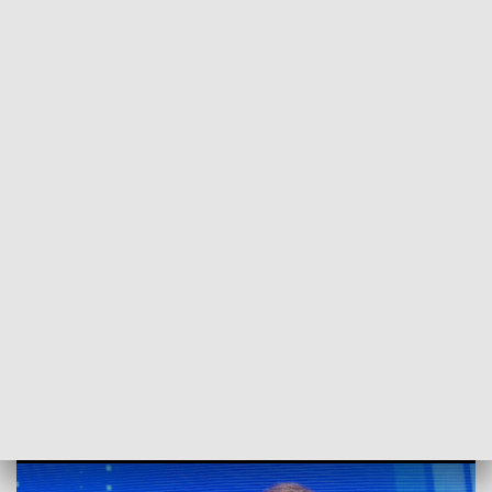
POWRÓT DO
SZCZECIN
TVP REGIONY
Nigdy nie budowano aż tylu dróg.
Rozmowa z wicewojewodą Tomaszem
Wójcikiem [WIDEO]
2021-10-11
kb