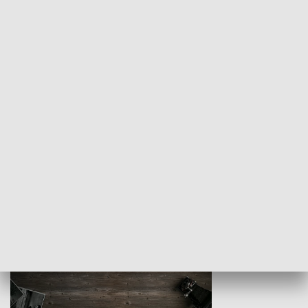
Z indeksem w ręku
Droga po suk
HISTORIA