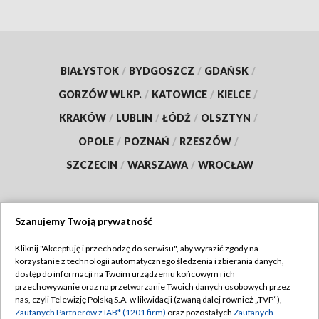
BIAŁYSTOK
/
BYDGOSZCZ
/
GDAŃSK
/
GORZÓW WLKP.
/
KATOWICE
/
KIELCE
/
KRAKÓW
/
LUBLIN
/
ŁÓDŹ
/
OLSZTYN
/
OPOLE
/
POZNAŃ
/
RZESZÓW
/
SZCZECIN
/
WARSZAWA
/
WROCŁAW
Szanujemy Twoją prywatność
Dołącz do nas:
Kliknij "Akceptuję i przechodzę do serwisu", aby wyrazić zgody na
korzystanie z technologii automatycznego śledzenia i zbierania danych,
TVP
dostęp do informacji na Twoim urządzeniu końcowym i ich
Abonament TVP
przechowywanie oraz na przetwarzanie Twoich danych osobowych przez
Regulamin TVP
nas, czyli Telewizję Polską S.A. w likwidacji (zwaną dalej również „TVP”),
Emisja w TVP
Polityka prywatności
Zaufanych Partnerów z IAB* (1201 firm)
oraz pozostałych
Zaufanych