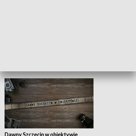
Z indeksem w ręku
Droga po suk
HISTORIA
Dawny Szczecin w obiektywie