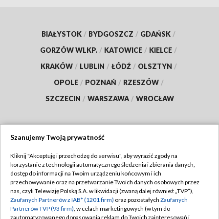
BIAŁYSTOK
/
BYDGOSZCZ
/
GDAŃSK
/
GORZÓW WLKP.
/
KATOWICE
/
KIELCE
/
KRAKÓW
/
LUBLIN
/
ŁÓDŹ
/
OLSZTYN
/
OPOLE
/
POZNAŃ
/
RZESZÓW
/
SZCZECIN
/
WARSZAWA
/
WROCŁAW
Szanujemy Twoją prywatność
Dołącz do nas:
Kliknij "Akceptuję i przechodzę do serwisu", aby wyrazić zgody na
korzystanie z technologii automatycznego śledzenia i zbierania danych,
TVP
dostęp do informacji na Twoim urządzeniu końcowym i ich
Abonament TVP
przechowywanie oraz na przetwarzanie Twoich danych osobowych przez
Regulamin TVP
nas, czyli Telewizję Polską S.A. w likwidacji (zwaną dalej również „TVP”),
Emisja w TVP
Polityka prywatności
Zaufanych Partnerów z IAB* (1201 firm)
oraz pozostałych
Zaufanych
Partnerów TVP (93 firm)
, w celach marketingowych (w tym do
Centrum informacji TVP
Moje zgody
zautomatyzowanego dopasowania reklam do Twoich zainteresowań i