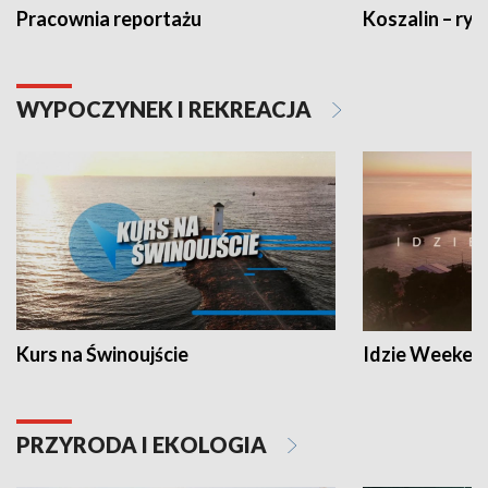
Pracownia reportażu
Koszalin – ryt
WYPOCZYNEK I REKREACJA
Kurs na Świnoujście
Idzie Weeken
PRZYRODA I EKOLOGIA