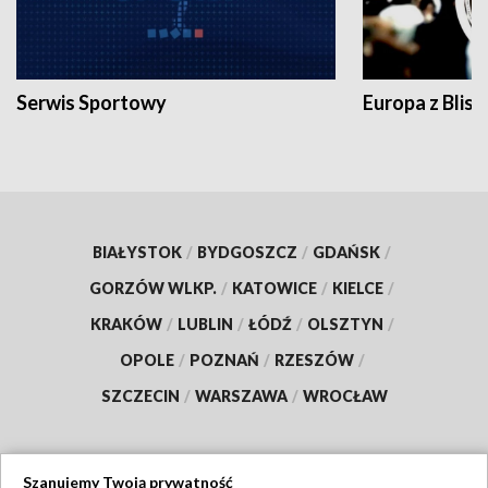
Serwis Sportowy
Europa z Blisk
BIAŁYSTOK
/
BYDGOSZCZ
/
GDAŃSK
/
GORZÓW WLKP.
/
KATOWICE
/
KIELCE
/
KRAKÓW
/
LUBLIN
/
ŁÓDŹ
/
OLSZTYN
/
OPOLE
/
POZNAŃ
/
RZESZÓW
/
SZCZECIN
/
WARSZAWA
/
WROCŁAW
Szanujemy Twoją prywatność