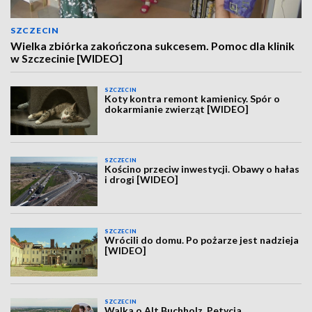
SZCZECIN
Wielka zbiórka zakończona sukcesem. Pomoc dla klinik
w Szczecinie [WIDEO]
SZCZECIN
Koty kontra remont kamienicy. Spór o
dokarmianie zwierząt [WIDEO]
SZCZECIN
Kościno przeciw inwestycji. Obawy o hałas
i drogi [WIDEO]
SZCZECIN
Wrócili do domu. Po pożarze jest nadzieja
[WIDEO]
SZCZECIN
Walka o Alt Buchholz. Petycja