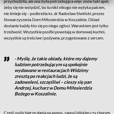
przychodziła, ale ona była potrzebująca więc znów taki apel,
żeby się nie wstydzić, bo tu nikt nikogo nie wytyka palcem,
nie śmieje się – podkreśla ks. dr Radosław Siwiński, prezes
Stowarzyszenia Dom Miłosierdzia w Koszalinie. Obiad
dostanie każdy kto się po niego zgłosi. Warunkiem jest tylko
trzeźwość. Wszystkie posiłki powstają w domowej kuchni,
wszystkie są treściwe i pożywne, przygotowane z sercem.
- Myślę, że takie obiady, które my dajemy
ludziom potrzebującym są spokojnie
wydawane w restauracjach Widzimy
zresztą po reakcjach ludzi, że są
zadowoleni, szczęśliwi – cieszy się pan
Andrzej, kucharz w Domu Miłosierdzia
Bożego w Koszalinie.
Część osób bierze dania na wynos, zanosi bliskim czy chorym