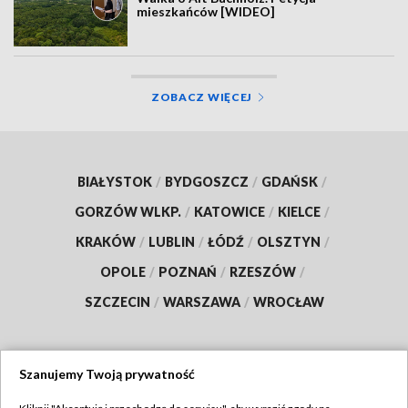
mieszkańców [WIDEO]
ZOBACZ WIĘCEJ
BIAŁYSTOK
/
BYDGOSZCZ
/
GDAŃSK
/
GORZÓW WLKP.
/
KATOWICE
/
KIELCE
/
KRAKÓW
/
LUBLIN
/
ŁÓDŹ
/
OLSZTYN
/
OPOLE
/
POZNAŃ
/
RZESZÓW
/
SZCZECIN
/
WARSZAWA
/
WROCŁAW
Szanujemy Twoją prywatność
Dołącz do nas: