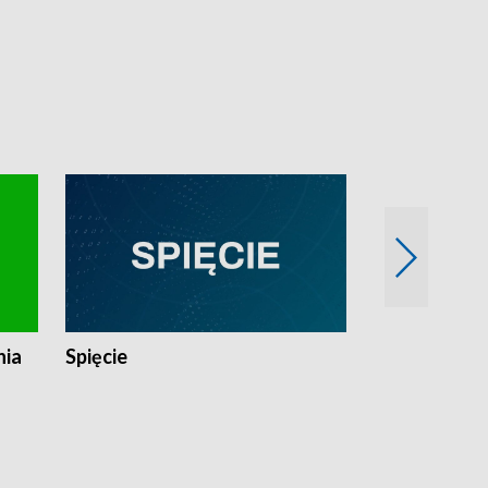
nia
Spięcie
Niedziałkow