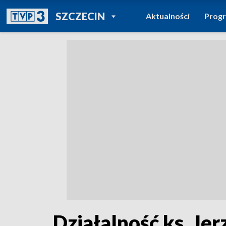
POWRÓT DO
SZCZECIN
Aktualności
Prog
TVP REGIONY
Działalność ks. Je