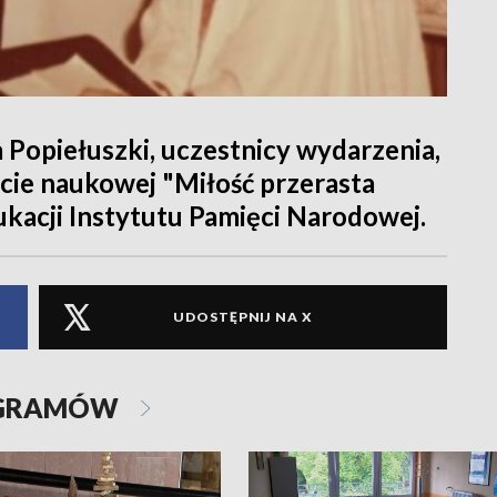
 Popiełuszki, uczestnicy wydarzenia,
acie naukowej "Miłość przerasta
kacji Instytutu Pamięci Narodowej.
UDOSTĘPNIJ NA X
OGRAMÓW