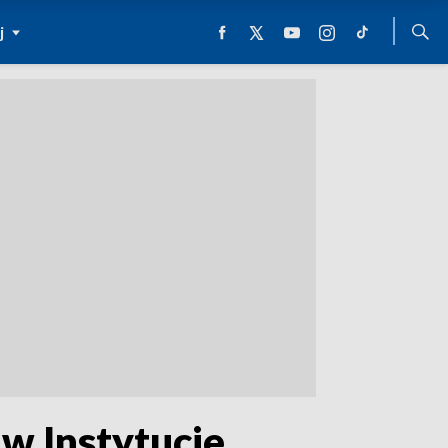
j
 w Instytucie