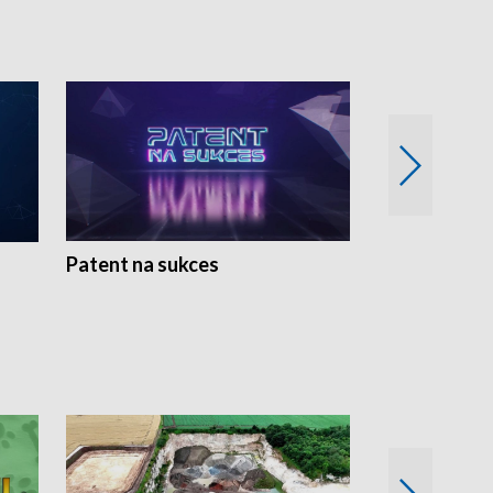
Patent na sukces
Rolnictwo w 