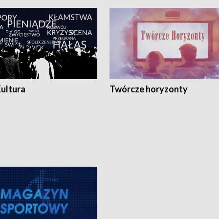
Kultura
Twórcze horyzonty