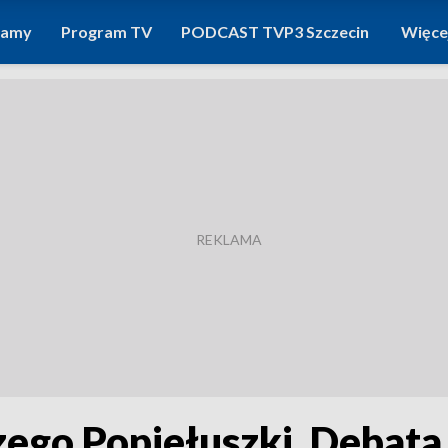
ramy
Program TV
PODCAST TVP3 Szczecin
Więce
rzego Popiełuszki. Debata