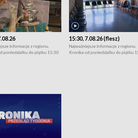
7.08.26
15:30, 7.08.26 (flesz)
jsze informacje z regionu.
Najważniejsze informacje z regionu.
d poniedziałku do piątku 15:30
Kronika od poniedziałku do piątku 1
16:30 (+ rozmowa), 18:30, 21:30.
(flesz), 16:30 (+ rozmowa), 18:30, 21
y i święta 15:30 i 16:30
W weekendy i święta 15:30 i 16:30
8:30 i 21:30. Dziennikarze czekają
(flesz), 18:30 i 21:30. Dziennikarze c
a zgłoszenia: Szczecin - tel. 91-
na Państwa zgłoszenia: Szczecin - te
0, Koszalin - tel. 94-34-50-054,
4 8-10-400, Koszalin - tel. 94-34-50
ronika@tvp.pl.
e-mail: kronika@tvp.pl.