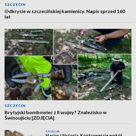
SZCZECIN
Odkrycie w szczecińskiej kamienicy. Napis sprzed 160
lat
SZCZECIN
Brytyjski bombowiec z II wojny? Znalezisko w
Świnoujściu [ZDJĘCIA]
SZCZECIN
Hasior i historia. Kontrowersje wokół