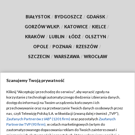
BIAŁYSTOK
/
BYDGOSZCZ
/
GDAŃSK
/
GORZÓW WLKP.
/
KATOWICE
/
KIELCE
/
KRAKÓW
/
LUBLIN
/
ŁÓDŹ
/
OLSZTYN
/
OPOLE
/
POZNAŃ
/
RZESZÓW
/
SZCZECIN
/
WARSZAWA
/
WROCŁAW
Szanujemy Twoją prywatność
Dołącz do nas:
Kliknij "Akceptuję i przechodzę do serwisu", aby wyrazić zgody na
korzystanie z technologii automatycznego śledzenia i zbierania danych,
TVP
dostęp do informacji na Twoim urządzeniu końcowym i ich
Abonament TVP
przechowywanie oraz na przetwarzanie Twoich danych osobowych przez
Regulamin TVP
nas, czyli Telewizję Polską S.A. w likwidacji (zwaną dalej również „TVP”),
Emisja w TVP
Polityka prywatności
Zaufanych Partnerów z IAB* (1201 firm)
oraz pozostałych
Zaufanych
Partnerów TVP (93 firm)
, w celach marketingowych (w tym do
Centrum informacji TVP
Moje zgody
zautomatyzowanego dopasowania reklam do Twoich zainteresowań i