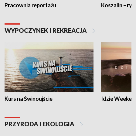
Pracownia reportażu
Koszalin – ryt
WYPOCZYNEK I REKREACJA
Kurs na Świnoujście
Idzie Weeken
PRZYRODA I EKOLOGIA