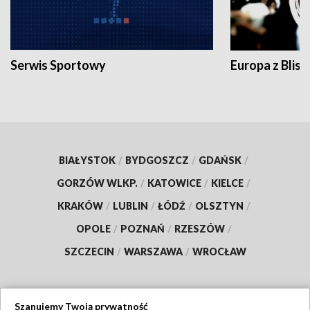
Serwis Sportowy
Europa z Blisk
BIAŁYSTOK
/
BYDGOSZCZ
/
GDAŃSK
/
GORZÓW WLKP.
/
KATOWICE
/
KIELCE
/
KRAKÓW
/
LUBLIN
/
ŁÓDŹ
/
OLSZTYN
/
OPOLE
/
POZNAŃ
/
RZESZÓW
/
SZCZECIN
/
WARSZAWA
/
WROCŁAW
Szanujemy Twoją prywatność