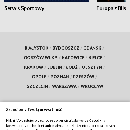
Serwis Sportowy
Europa z Blisk
BIAŁYSTOK
/
BYDGOSZCZ
/
GDAŃSK
/
GORZÓW WLKP.
/
KATOWICE
/
KIELCE
/
KRAKÓW
/
LUBLIN
/
ŁÓDŹ
/
OLSZTYN
/
OPOLE
/
POZNAŃ
/
RZESZÓW
/
SZCZECIN
/
WARSZAWA
/
WROCŁAW
Szanujemy Twoją prywatność
Dołącz do nas:
Kliknij "Akceptuję i przechodzę do serwisu", aby wyrazić zgody na
korzystanie z technologii automatycznego śledzenia i zbierania danych,
TVP