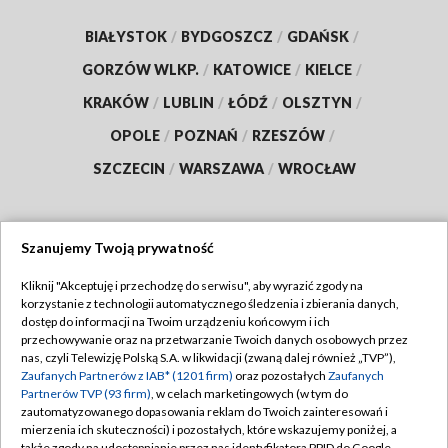
BIAŁYSTOK
/
BYDGOSZCZ
/
GDAŃSK
/
GORZÓW WLKP.
/
KATOWICE
/
KIELCE
/
KRAKÓW
/
LUBLIN
/
ŁÓDŹ
/
OLSZTYN
/
OPOLE
/
POZNAŃ
/
RZESZÓW
/
SZCZECIN
/
WARSZAWA
/
WROCŁAW
Szanujemy Twoją prywatność
Dołącz do nas:
Kliknij "Akceptuję i przechodzę do serwisu", aby wyrazić zgody na
korzystanie z technologii automatycznego śledzenia i zbierania danych,
TVP
dostęp do informacji na Twoim urządzeniu końcowym i ich
Abonament TVP
przechowywanie oraz na przetwarzanie Twoich danych osobowych przez
Regulamin TVP
nas, czyli Telewizję Polską S.A. w likwidacji (zwaną dalej również „TVP”),
Emisja w TVP
Polityka prywatności
Zaufanych Partnerów z IAB* (1201 firm)
oraz pozostałych
Zaufanych
Partnerów TVP (93 firm)
, w celach marketingowych (w tym do
Centrum informacji TVP
Moje zgody
zautomatyzowanego dopasowania reklam do Twoich zainteresowań i
mierzenia ich skuteczności) i pozostałych, które wskazujemy poniżej, a
Naziemna Telewizja Cyfrowa
Pomoc
także zgody na udostępnianie przez nas identyfikatora PPID do Google.