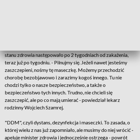
poobserwować dzień czy dwa i zobaczyć,
co z tego będzie – tłumaczy lekarz
rodzinny Wojciech Szamrej.
Niestety w przypadku wariantu Delta, każdy dzień ma
znaczenie. Przy wcześniejszych odmianach pogorszenie
stanu zdrowia następowało po 2 tygodniach od zakażenia,
teraz już po tygodniu. - Pilnujmy się. Jeżeli nawet jesteśmy
zaszczepieni, nośmy tę maseczkę. Możemy przechodzić
chorobę bezobjawowo i zarazimy kogoś innego. Tu nie
chodzi tylko o nasze bezpieczeństwo, a także o
bezpieczeństwo tych innych. Trudno, nie chcieli się
zaszczepić, ale po co mają umierać - powiedział lekarz
rodzinny Wojciech Szamrej.
"DDM", czyli dystans, dezynfekcja i maseczki. To zasada, o
której wielu z nas już zapomniało, ale musimy do niej wrócić -
apeluje minister zdrowia i jednocześnie ostrzega - powrót