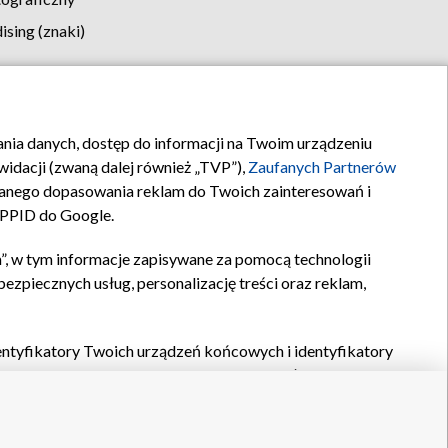
sing (znaki)
klamy
Kontakt
rania danych, dostęp do informacji na Twoim urządzeniu
idacji (zwaną dalej również „TVP”),
Zaufanych Partnerów
anego dopasowania reklam do Twoich zainteresowań i
a PPID do Google.
”, w tym informacje zapisywane za pomocą technologii
zpiecznych usług, personalizację treści oraz reklam,
identyfikatory Twoich urządzeń końcowych i identyfikatory
P,
Zaufanych Partnerów z IAB
oraz pozostałych
Zaufanych
 wyboru podstawowych reklam, wyboru spersonalizowanych
ch treści, pomiaru wydajności reklam, pomiaru wydajności
nia bezpieczeństwa, zapobiegania oszustwom i usuwania