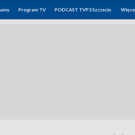
ramy
Program TV
PODCAST TVP3 Szczecin
Więce