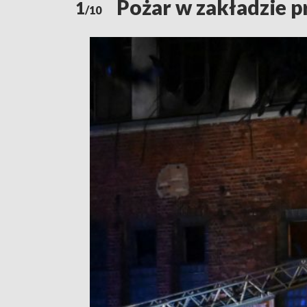
Pożar w zakładzie 
1
/10