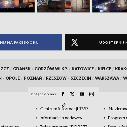
NIJ NA FACEBOOKU
UDOSTĘPNIJ 
SZCZ
/
GDAŃSK
/
GORZÓW WLKP.
/
KATOWICE
/
KIELCE
/
KRA
N
/
OPOLE
/
POZNAŃ
/
RZESZÓW
/
SZCZECIN
/
WARSZAWA
/
W
Dołącz do nas:
Centrum informacji TVP
Naziemna
Informacje o nadawcy
Program d
zetargowe
Zgłoś program (ROPAT)
Serwis fo