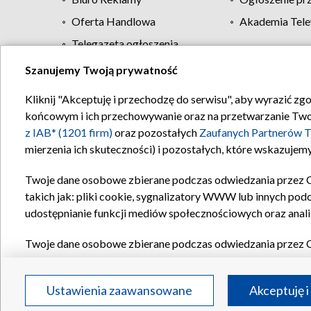
Oferta Handlowa
Akademia Tele
Telegazeta ogłoszenia
Szanujemy Twoją prywatność
Regulamin TVP
Kliknij "Akceptuję i przechodzę do serwisu", aby wyrazić zg
końcowym i ich przechowywanie oraz na przetwarzanie Twoich
z IAB* (1201 firm)
oraz pozostałych
Zaufanych Partnerów T
mierzenia ich skuteczności) i pozostałych, które wskazujemy
Twoje dane osobowe zbierane podczas odwiedzania przez 
takich jak: pliki cookie, sygnalizatory WWW lub innych pod
udostępnianie funkcji mediów społecznościowych oraz anali
Twoje dane osobowe zbierane podczas odwiedzania przez 
plików cookie, informacje o Twoich wyszukiwaniach w serwi
Partnerów TVP
dla realizacji następujących celów i funkc
Ustawienia zaawansowane
Akceptuję i
reklam, tworzenia profilu spersonalizowanych reklam, tworz
treści, stosowania badań rynkowych w celu generowania op