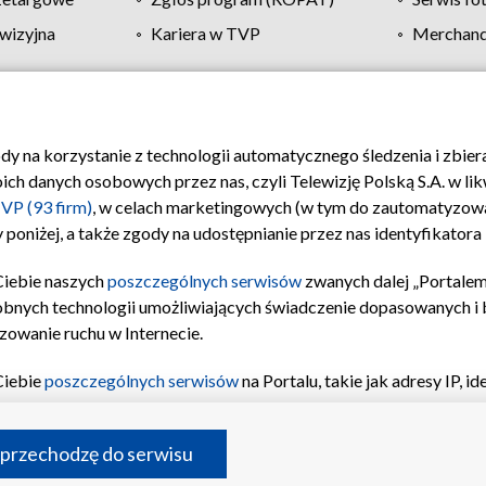
wizyjna
Kariera w TVP
Merchandi
Polityka prywatności
Moje zgody
Pomoc
Biuro re
ody na korzystanie z technologii automatycznego śledzenia i zbie
 danych osobowych przez nas, czyli Telewizję Polską S.A. w likw
VP (93 firm)
, w celach marketingowych (w tym do zautomatyzow
 poniżej, a także zgody na udostępnianie przez nas identyfikator
Ciebie naszych
poszczególnych serwisów
zwanych dalej „Portalem
obnych technologii umożliwiających świadczenie dopasowanych i be
zowanie ruchu w Internecie.
Ciebie
poszczególnych serwisów
na Portalu, takie jak adresy IP, 
sach Portalu czy historia odwiedzin będą przetwarzane przez TV
ji: przechowywania informacji na urządzeniu lub dostęp do nich,
©2026 Telewizja Polska S.A. w likwidacji
 przechodzę do serwisu
enia profilu spersonalizowanych treści, wyboru spersonalizowany
inii odbiorców, opracowywania i ulepszania produktów, zapewnie