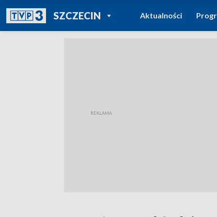
POWRÓT DO
SZCZECIN
Aktualności
Prog
TVP REGIONY