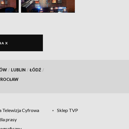
NA X
KÓW
/
LUBLIN
/
ŁÓDŹ
/
ROCŁAW
 Telewizja Cyfrowa
Sklep TVP
la prasy
tograficzny