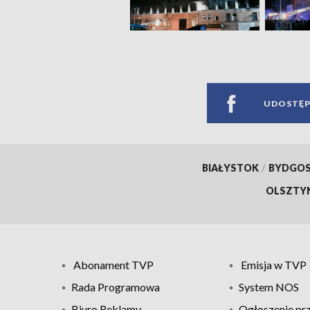
UDOSTĘP
BIAŁYSTOK
/
BYDGO
OLSZTY
Abonament TVP
Emisja w TVP
Rada Programowa
System NOS
Biuro Reklamy
Ogłoszenie pr