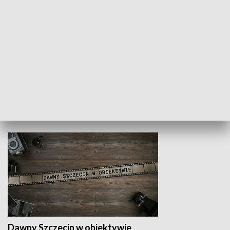
Z indeksem w ręku
Droga po suk
HISTORIA
Dawny Szczecin w obiektywie