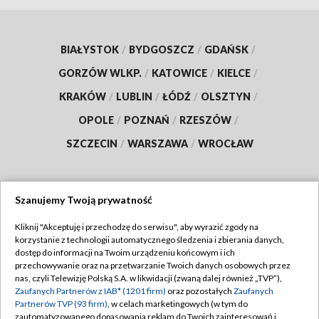
BIAŁYSTOK
/
BYDGOSZCZ
/
GDAŃSK
/
GORZÓW WLKP.
/
KATOWICE
/
KIELCE
/
KRAKÓW
/
LUBLIN
/
ŁÓDŹ
/
OLSZTYN
/
OPOLE
/
POZNAŃ
/
RZESZÓW
/
SZCZECIN
/
WARSZAWA
/
WROCŁAW
Szanujemy Twoją prywatność
Dołącz do nas:
Kliknij "Akceptuję i przechodzę do serwisu", aby wyrazić zgody na
korzystanie z technologii automatycznego śledzenia i zbierania danych,
TVP
dostęp do informacji na Twoim urządzeniu końcowym i ich
Abonament TVP
przechowywanie oraz na przetwarzanie Twoich danych osobowych przez
Regulamin TVP
nas, czyli Telewizję Polską S.A. w likwidacji (zwaną dalej również „TVP”),
Emisja w TVP
Polityka prywatności
Zaufanych Partnerów z IAB* (1201 firm)
oraz pozostałych
Zaufanych
Partnerów TVP (93 firm)
, w celach marketingowych (w tym do
Centrum informacji TVP
Moje zgody
zautomatyzowanego dopasowania reklam do Twoich zainteresowań i