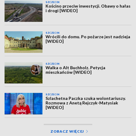
SZCZECIN
Kościno przeciw inwestycji. Obawy o hałas
i drogi [WIDEO]
SZCZECIN
Wrócili do domu. Po pożarze jest nadzieja
[WIDEO]
SZCZECIN
Walka o Alt Buchholz. Petycja
mieszkańców [WIDEO]
SZCZECIN
Szlachetna Paczka szuka wolontariuszy.
Rozmowa z Anetą Rejczyk-Matysiak
[WIDEO]
ZOBACZ WIĘCEJ