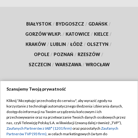
BIAŁYSTOK
/
BYDGOSZCZ
/
GDAŃSK
/
GORZÓW WLKP.
/
KATOWICE
/
KIELCE
/
KRAKÓW
/
LUBLIN
/
ŁÓDŹ
/
OLSZTYN
/
OPOLE
/
POZNAŃ
/
RZESZÓW
/
SZCZECIN
/
WARSZAWA
/
WROCŁAW
Szanujemy Twoją prywatność
Dołącz do nas:
Kliknij "Akceptuję i przechodzę do serwisu", aby wyrazić zgody na
korzystanie z technologii automatycznego śledzenia i zbierania danych,
TVP
dostęp do informacji na Twoim urządzeniu końcowym i ich
Abonament TVP
przechowywanie oraz na przetwarzanie Twoich danych osobowych przez
Regulamin TVP
nas, czyli Telewizję Polską S.A. w likwidacji (zwaną dalej również „TVP”),
Emisja w TVP
Polityka prywatności
Zaufanych Partnerów z IAB* (1201 firm)
oraz pozostałych
Zaufanych
Partnerów TVP (93 firm)
, w celach marketingowych (w tym do
Centrum informacji TVP