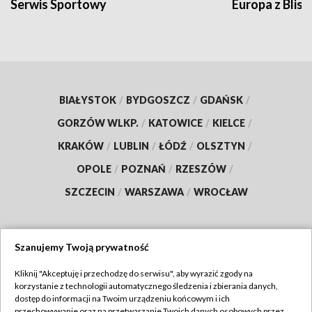
Serwis Sportowy
Europa z Blisk
BIAŁYSTOK
/
BYDGOSZCZ
/
GDAŃSK
/
GORZÓW WLKP.
/
KATOWICE
/
KIELCE
/
KRAKÓW
/
LUBLIN
/
ŁÓDŹ
/
OLSZTYN
/
OPOLE
/
POZNAŃ
/
RZESZÓW
/
SZCZECIN
/
WARSZAWA
/
WROCŁAW
Szanujemy Twoją prywatność
Dołącz do nas:
Kliknij "Akceptuję i przechodzę do serwisu", aby wyrazić zgody na
korzystanie z technologii automatycznego śledzenia i zbierania danych,
TVP
dostęp do informacji na Twoim urządzeniu końcowym i ich
Abonament TVP
przechowywanie oraz na przetwarzanie Twoich danych osobowych przez