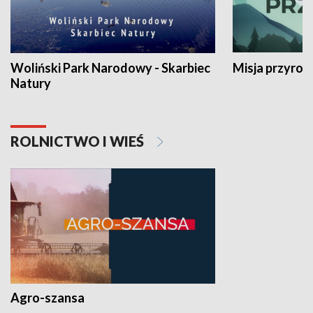
Woliński Park Narodowy - Skarbiec
Misja przyrod
Natury
ROLNICTWO I WIEŚ
Agro-szansa