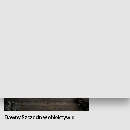
Z indeksem w ręku
Droga po suk
HISTORIA
Dawny Szczecin w obiektywie