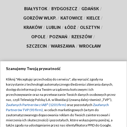
BIAŁYSTOK
/
BYDGOSZCZ
/
GDAŃSK
/
GORZÓW WLKP.
/
KATOWICE
/
KIELCE
/
KRAKÓW
/
LUBLIN
/
ŁÓDŹ
/
OLSZTYN
/
OPOLE
/
POZNAŃ
/
RZESZÓW
/
SZCZECIN
/
WARSZAWA
/
WROCŁAW
Szanujemy Twoją prywatność
Dołącz do nas:
Kliknij "Akceptuję i przechodzę do serwisu", aby wyrazić zgody na
korzystanie z technologii automatycznego śledzenia i zbierania danych,
TVP
dostęp do informacji na Twoim urządzeniu końcowym i ich
Abonament TVP
przechowywanie oraz na przetwarzanie Twoich danych osobowych przez
Regulamin TVP
nas, czyli Telewizję Polską S.A. w likwidacji (zwaną dalej również „TVP”),
Emisja w TVP
Polityka prywatności
Zaufanych Partnerów z IAB* (1201 firm)
oraz pozostałych
Zaufanych
Partnerów TVP (93 firm)
, w celach marketingowych (w tym do
Centrum informacji TVP
Moje zgody
zautomatyzowanego dopasowania reklam do Twoich zainteresowań i
mierzenia ich skuteczności) i pozostałych, które wskazujemy poniżej, a
Naziemna Telewizja Cyfrowa
Pomoc
także zgody na udostępnianie przez nas identyfikatora PPID do Google.