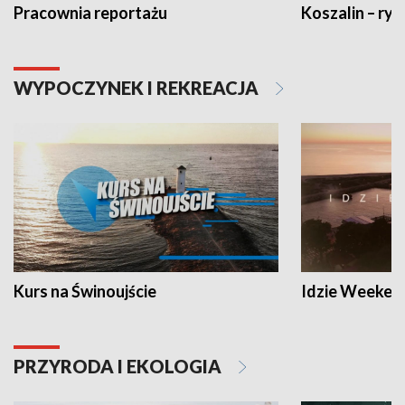
Pracownia reportażu
Koszalin – ryt
WYPOCZYNEK I REKREACJA
Kurs na Świnoujście
Idzie Weeken
PRZYRODA I EKOLOGIA