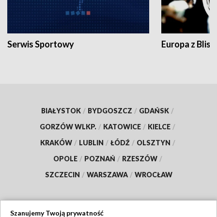
Serwis Sportowy
Europa z Blisk
BIAŁYSTOK
/
BYDGOSZCZ
/
GDAŃSK
/
GORZÓW WLKP.
/
KATOWICE
/
KIELCE
/
KRAKÓW
/
LUBLIN
/
ŁÓDŹ
/
OLSZTYN
/
OPOLE
/
POZNAŃ
/
RZESZÓW
/
SZCZECIN
/
WARSZAWA
/
WROCŁAW
Szanujemy Twoją prywatność