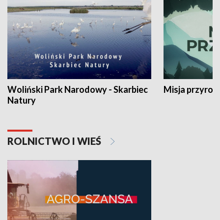
Woliński Park Narodowy - Skarbiec
Misja przyrod
Natury
ROLNICTWO I WIEŚ