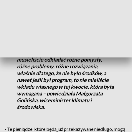
W ramach Programu Inwestycji Strategicznych wchodzących
w skład Polskiego Ładu - dofinansowanie mogło wynieść
nawet 95 procent.
- Pozwala na to, żebyście Państwo sięgnęli
do szuflad, do których bardzo często
musieliście odkładać różne pomysły,
różne problemy, różne rozwiązania,
właśnie dlatego, że nie było środków, a
nawet jeśli był program, to nie mieliście
wkładu własnego w tej kwocie, która była
wymagana – powiedziała Małgorzata
Golińska, wiceminister klimatu i
środowiska.
- Te pieniądze, które będą już przekazywane niedługo, mogą