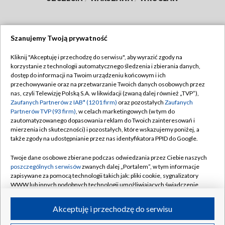
Szanujemy Twoją prywatność
Dołącz do nas:
Kliknij "Akceptuję i przechodzę do serwisu", aby wyrazić zgody na
korzystanie z technologii automatycznego śledzenia i zbierania danych,
TVP
dostęp do informacji na Twoim urządzeniu końcowym i ich
Abonament TVP
przechowywanie oraz na przetwarzanie Twoich danych osobowych przez
Regulamin TVP
nas, czyli Telewizję Polską S.A. w likwidacji (zwaną dalej również „TVP”),
Emisja w TVP
Polityka prywatności
Zaufanych Partnerów z IAB* (1201 firm)
oraz pozostałych
Zaufanych
Partnerów TVP (93 firm)
, w celach marketingowych (w tym do
Centrum informacji TVP
Moje zgody
zautomatyzowanego dopasowania reklam do Twoich zainteresowań i
mierzenia ich skuteczności) i pozostałych, które wskazujemy poniżej, a
Naziemna Telewizja Cyfrowa
Pomoc
także zgody na udostępnianie przez nas identyfikatora PPID do Google.
Sklep TVP
Biuro reklamy
Twoje dane osobowe zbierane podczas odwiedzania przez Ciebie naszych
Rada Programowa
Kontakt
poszczególnych serwisów
zwanych dalej „Portalem”, w tym informacje
zapisywane za pomocą technologii takich jak: pliki cookie, sygnalizatory
System NOS
WWW lub innych podobnych technologii umożliwiających świadczenie
dopasowanych i bezpiecznych usług, personalizację treści oraz reklam,
Informacje o nadawcy
Kanały
udostępnianie funkcji mediów społecznościowych oraz analizowanie
Akceptuję i przechodzę do serwisu
ruchu w Internecie.
Program dla prasy
©2026 Telewizja Polska S.A. w likwidacji