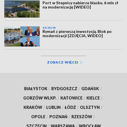
Port w Stepnicy nabierze blasku. 6 mln zł
na modernizację [WIDEO]
SZCZECIN
Rymań z pierwszą inwestycją. Blok po
modernizacji [ZDJĘCIA, WIDEO]
ZOBACZ WIĘCEJ
BIAŁYSTOK
/
BYDGOSZCZ
/
GDAŃSK
/
GORZÓW WLKP.
/
KATOWICE
/
KIELCE
/
KRAKÓW
/
LUBLIN
/
ŁÓDŹ
/
OLSZTYN
/
OPOLE
/
POZNAŃ
/
RZESZÓW
/
SZCZECIN
/
WARSZAWA
/
WROCŁAW