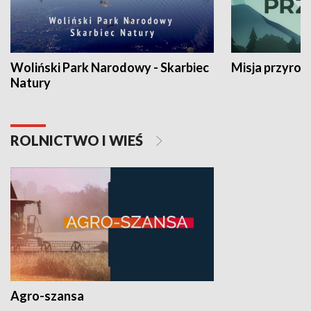
Woliński Park Narodowy - Skarbiec
Misja przyrod
Natury
ROLNICTWO I WIEŚ
Agro-szansa