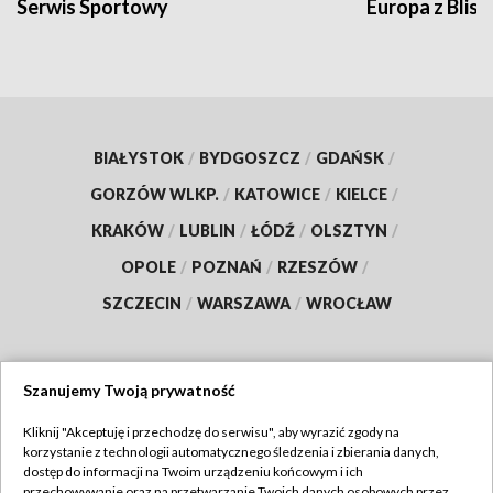
Serwis Sportowy
Europa z Blisk
BIAŁYSTOK
/
BYDGOSZCZ
/
GDAŃSK
/
GORZÓW WLKP.
/
KATOWICE
/
KIELCE
/
KRAKÓW
/
LUBLIN
/
ŁÓDŹ
/
OLSZTYN
/
OPOLE
/
POZNAŃ
/
RZESZÓW
/
SZCZECIN
/
WARSZAWA
/
WROCŁAW
Szanujemy Twoją prywatność
Dołącz do nas:
Kliknij "Akceptuję i przechodzę do serwisu", aby wyrazić zgody na
korzystanie z technologii automatycznego śledzenia i zbierania danych,
TVP
dostęp do informacji na Twoim urządzeniu końcowym i ich
Abonament TVP
przechowywanie oraz na przetwarzanie Twoich danych osobowych przez