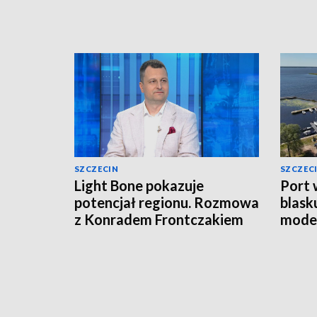
SZCZECIN
SZCZEC
Light Bone pokazuje
Port 
potencjał regionu. Rozmowa
blasku
z Konradem Frontczakiem
moder
[WIDEO]