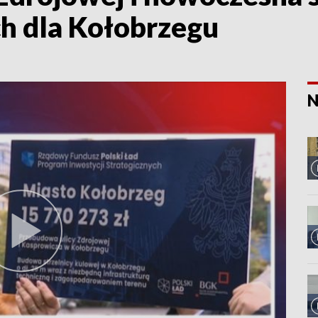
ch dla Kołobrzegu
N