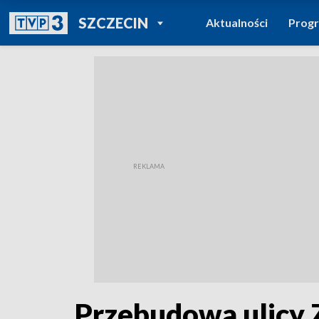
POWRÓT DO
SZCZECIN
Aktualności
Prog
TVP REGIONY
Przebudowa ulicy Z