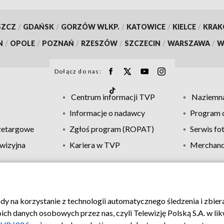
SZCZ
/
GDAŃSK
/
GORZÓW WLKP.
/
KATOWICE
/
KIELCE
/
KRA
N
/
OPOLE
/
POZNAŃ
/
RZESZÓW
/
SZCZECIN
/
WARSZAWA
/
W
Dołącz do nas:
Centrum informacji TVP
Naziemna
Informacje o nadawcy
Program d
zetargowe
Zgłoś program (ROPAT)
Serwis fo
wizyjna
Kariera w TVP
Merchandi
Polityka prywatności
Moje zgody
Pomoc
Biuro re
ody na korzystanie z technologii automatycznego śledzenia i zbie
 danych osobowych przez nas, czyli Telewizję Polską S.A. w likw