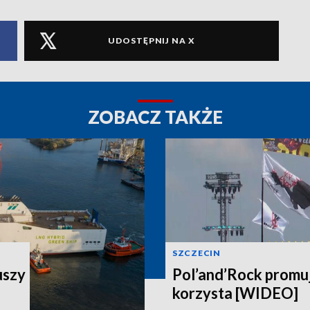
UDOSTĘPNIJ NA X
ZOBACZ TAKŻE
SZCZECIN
uszy
Pol’and’Rock promuj
korzysta [WIDEO]