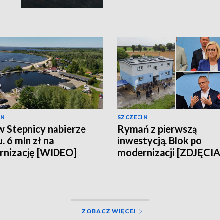
IN
SZCZECIN
w Stepnicy nabierze
Rymań z pierwszą
. 6 mln zł na
inwestycją. Blok po
nizację [WIDEO]
modernizacji [ZDJĘCIA
WIDEO]
ZOBACZ WIĘCEJ