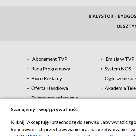
BIAŁYSTOK
/
BYDGO
OLSZTY
Abonament TVP
Emisja w TVP
Rada Programowa
System NOS
Biuro Reklamy
Ogłoszenie pr
Oferta Handlowa
Akademia Tele
Telegazeta ogłoszenia
Szanujemy Twoją prywatność
Regulamin TVP
Kliknij "Akceptuję i przechodzę do serwisu", aby wyrazić zg
końcowym i ich przechowywanie oraz na przetwarzanie Twoich