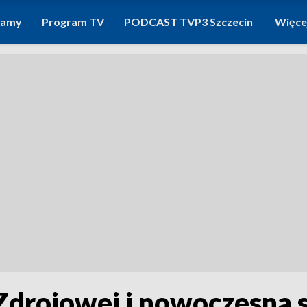
ramy
Program TV
PODCAST TVP3 Szczecin
Więce
drojowej i nowoczesna s