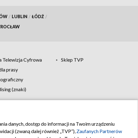
KÓW
/
LUBLIN
/
ŁÓDŹ
/
ROCŁAW
 Telewizja Cyfrowa
Sklep TVP
la prasy
tograficzny
sing (znaki)
klamy
Kontakt
rania danych, dostęp do informacji na Twoim urządzeniu
idacji (zwaną dalej również „TVP”),
Zaufanych Partnerów