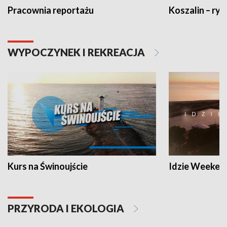
Pracownia reportażu
Koszalin – ryt
WYPOCZYNEK I REKREACJA
Kurs na Świnoujście
Idzie Weeken
PRZYRODA I EKOLOGIA