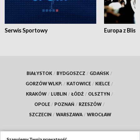
Serwis Sportowy
Europa z Blisk
BIAŁYSTOK
/
BYDGOSZCZ
/
GDAŃSK
/
GORZÓW WLKP.
/
KATOWICE
/
KIELCE
/
KRAKÓW
/
LUBLIN
/
ŁÓDŹ
/
OLSZTYN
/
OPOLE
/
POZNAŃ
/
RZESZÓW
/
SZCZECIN
/
WARSZAWA
/
WROCŁAW
Szanujemy Twoją prywatność