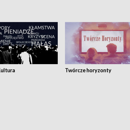
Kultura
Twórcze horyzonty