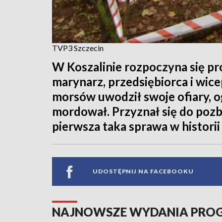
TVP3 Szczecin
W Koszalinie rozpoczyna się pro
marynarz, przedsiębiorca i wic
morsów uwodził swoje ofiary, og
mordował. Przyznał się do pozba
pierwsza taka sprawa w histori
UDOSTĘPNIJ NA FACEBOOKU
NAJNOWSZE WYDANIA PR