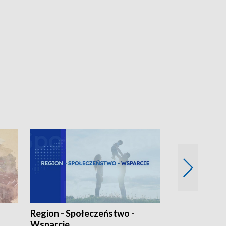
Region - Społeczeństwo -
Bez Barier
Wsparcie