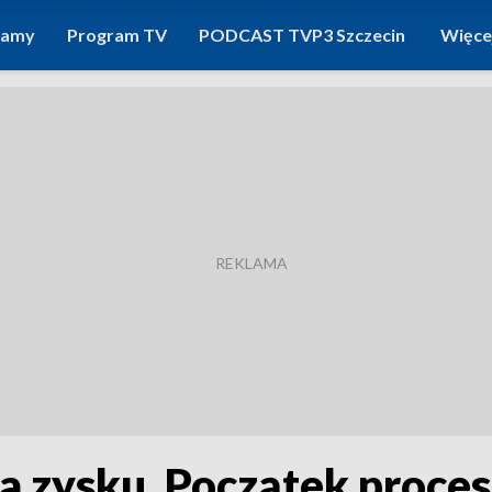
ramy
Program TV
PODCAST TVP3 Szczecin
Więce
dla zysku. Początek proc