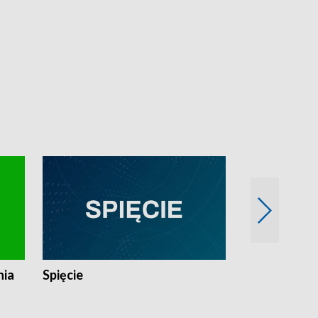
nia
Spięcie
Niedziałkow