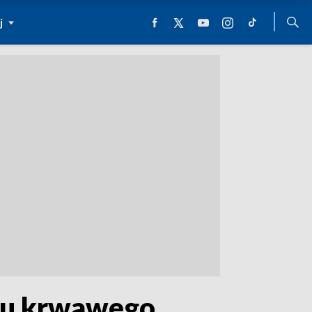
j
esu krwawego