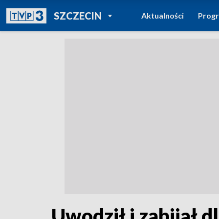
POWRÓT DO
SZCZECIN
Aktualności
Prog
TVP REGIONY
Uwodził i zabijał 