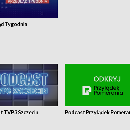
ąd Tygodnia
t TVP3 Szczecin
Podcast Przylądek Pomera