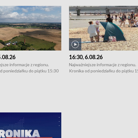
5.08.26
16:30, 6.08.26
jsze informacje z regionu.
Najważniejsze informacje z regionu.
d poniedziałku do piątku 15:30
Kronika od poniedziałku do piątku 1
16:30 (+ rozmowa), 18:30, 21:30.
(flesz), 16:30 (+ rozmowa), 18:30, 21
y i święta 15:30 i 16:30
W weekendy i święta 15:30 i 16:30
8:30 i 21:30. Dziennikarze czekają
(flesz), 18:30 i 21:30. Dziennikarze c
a zgłoszenia: Szczecin - tel. 91-
na Państwa zgłoszenia: Szczecin - te
0, Koszalin - tel. 94-34-50-054,
4 8-10-400, Koszalin - tel. 94-34-50
ronika@tvp.pl.
e-mail: kronika@tvp.pl.