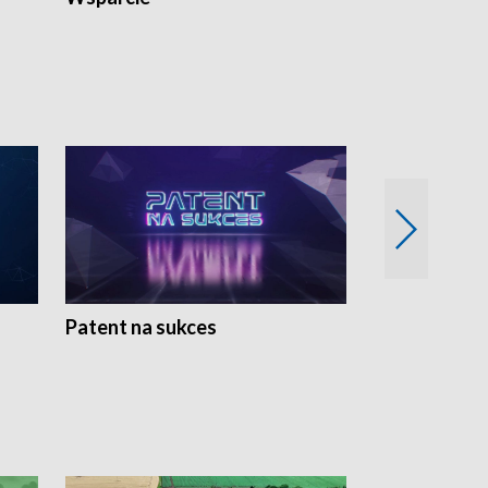
Patent na sukces
Rolnictwo w 