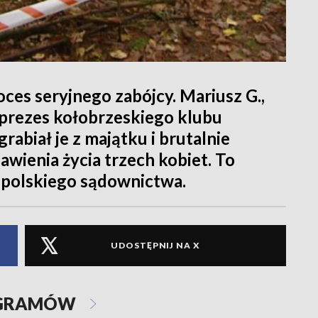
ces seryjnego zabójcy. Mariusz G.,
eprezes kołobrzeskiego klubu
rabiał je z majątku i brutalnie
wienia życia trzech kobiet. To
i polskiego sądownictwa.
UDOSTĘPNIJ NA X
OGRAMÓW